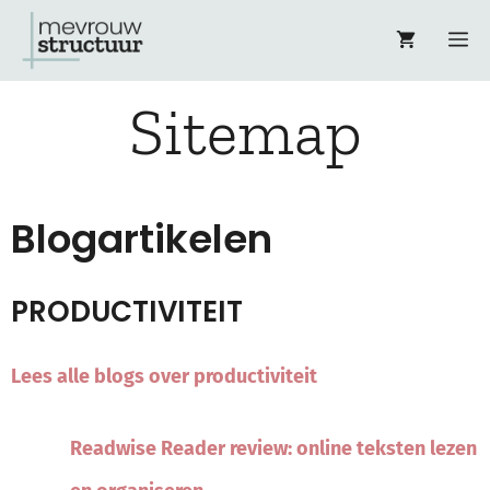
Ga
M
naar
Sitemap
de
inhoud
Blogartikelen
PRODUCTIVITEIT
Lees alle blogs over productiviteit
Readwise Reader review: online teksten lezen