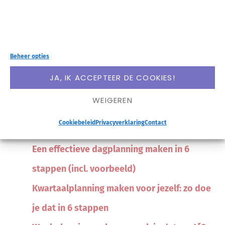
template
Prioriteitenlijst: bepaal de belangrijkste
taken en werk proactiever
Beheer opties
Korte termijn planning voor je werk: zo ver
JA, IK ACCEPTEER DE COOKIES!
moet je vooruit plannen
WEIGEREN
Omgaan met de planning fallacy: 4 tips om
Cookiebeleid
Privacyverklaring
Contact
haalbaarder te plannen
Een effectieve dagplanning maken in 6
stappen (incl. voorbeeld)
Kwartaalplanning maken voor jezelf: zo doe
je dat in 6 stappen