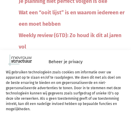
Je planning niet perfect volgen is oké
Wat een “ooit lijst” is en waarom iedereen er
een moet hebben
Weekly review (GTD): Zo houd ik dit al jaren
vol
Wekelijkse review: de belangrijkste
Beheer je privacy
bouwsteen van mijn planning
Wij gebruiken technologieën zoals cookies om informatie over uw
apparaat op te slaan en/of te raadplegen. We doen dit met als doel om
To do lijst maken op je werk: zo doe je dat
de beste ervaring te bieden en om gepersonaliseerde en niet-
gepersonaliseerde advertenties te tonen. Door in te stemmen met deze
slim
technologieën kunnen wij gegevens zoals surfgedrag of unieke ID's op
deze site verwerken. Als u geen toestemming geeft of uw toestemming
Gestructureerd werken: ga meer structuur
intrekt, kan dit een nadelige invloed hebben op bepaalde functies en
mogelijkheden.
aanbrengen in je werk
Planning maken in Excel in 5 stappen + gratis