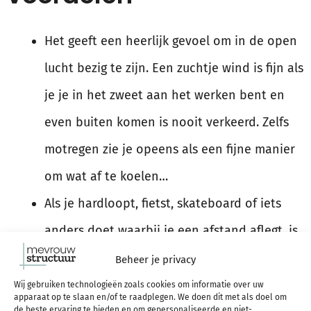
Het geeft een heerlijk gevoel om in de open
lucht bezig te zijn. Een zuchtje wind is fijn als
je je in het zweet aan het werken bent en
even buiten komen is nooit verkeerd. Zelfs
motregen zie je opeens als een fijne manier
om wat af te koelen…
Als je hardloopt, fietst, skateboard of iets
anders doet waarbij je een afstand aflegt, is
het nooit saai. Je ziet steeds nieuwe dingen
Beheer je privacy
en kunt genieten van de omgeving waarin je
Wij gebruiken technologieën zoals cookies om informatie over uw
apparaat op te slaan en/of te raadplegen. We doen dit met als doel om
de beste ervaring te bieden en om gepersonaliseerde en niet-