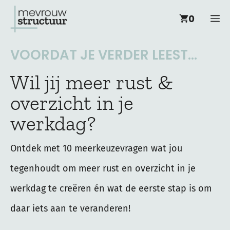
Ga
M
0
naar
de
VOORDAT JE VERDER LEEST...
inhoud
Wil jij meer rust &
overzicht in je
werkdag?
Ontdek met 10 meerkeuzevragen wat jou
tegenhoudt om meer rust en overzicht in je
werkdag te creëren én wat de eerste stap is om
daar iets aan te veranderen!