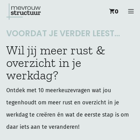
Ga
M
0
naar
de
VOORDAT JE VERDER LEEST...
inhoud
Wil jij meer rust &
overzicht in je
werkdag?
Ontdek met 10 meerkeuzevragen wat jou
tegenhoudt om meer rust en overzicht in je
werkdag te creëren én wat de eerste stap is om
daar iets aan te veranderen!