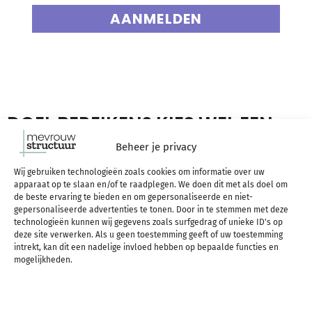
AANMELDEN
DOEL BEREIKEN? KIES WEL EEN
DOEL WAT BIJ JE PAST
Beheer je privacy
Wij gebruiken technologieën zoals cookies om informatie over uw
apparaat op te slaan en/of te raadplegen. We doen dit met als doel om
Ik vind doelen stellen heel belangrijk en vertel er
de beste ervaring te bieden en om gepersonaliseerde en niet-
gepersonaliseerde advertenties te tonen. Door in te stemmen met deze
vaak veel over. Maar ik deel niet altijd precies wat
technologieën kunnen wij gegevens zoals surfgedrag of unieke ID's op
deze site verwerken. Als u geen toestemming geeft of uw toestemming
al mijn doelen zijn. Dat heeft een reden. Doelen
intrekt, kan dit een nadelige invloed hebben op bepaalde functies en
mogelijkheden.
stellen vind ik een super persoonlijk proces.
Doelen stellen helpt je om te gaan voor wat JIJ wilt.