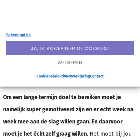
Maar dan is het dus ook belangrijk dat je écht de
doelen stelt die jij wilt bereiken.
Beheer opties
En niet de doelen die je ouders of partner van je
JA, IK ACCEPTEER DE COOKIES!
verwachten dat je najaagt. Niet de doelen die ‘de
WEIGEREN
samenleving’ verwacht dat je najaagt. Niet ‘de
meest logische stap’ als dat niet iets is wat je wilt.
Cookiebeleid
Privacyverklaring
Contact
Om een lange termijn doel te bereiken moet je
namelijk super gemotiveerd zijn en er echt week na
week mee aan de slag willen gaan. En daarvoor
moet je het écht zelf graag willen.
Het moet bij jou