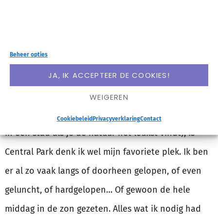
Beheer opties
JA, IK ACCEPTEER DE COOKIES!
Ik ben de afgelopen weken al zo vaak in Central
Park geweest dat ik de tel ben kwijtgeraakt. Hoe
WEIGEREN
dubbel het misschien ook klinkt (want wat doe je
Cookiebeleid
Privacyverklaring
Contact
in een stad als je de natuur het leukst vindt), is
Central Park denk ik wel mijn favoriete plek. Ik ben
er al zo vaak langs of doorheen gelopen, of even
geluncht, of hardgelopen… Of gewoon de hele
middag in de zon gezeten. Alles wat ik nodig had