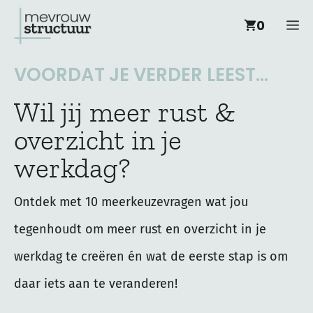
Ga
M
0
naar
de
VOORDAT JE VERDER LEEST...
inhoud
Wil jij meer rust &
overzicht in je
werkdag?
Ontdek met 10 meerkeuzevragen wat jou
tegenhoudt om meer rust en overzicht in je
werkdag te creëren én wat de eerste stap is om
daar iets aan te veranderen!