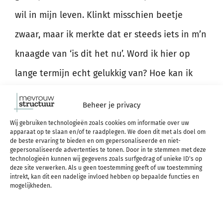
wil in mijn leven. Klinkt misschien beetje
zwaar, maar ik merkte dat er steeds iets in m’n
knaagde van ‘is dit het nu’. Word ik hier op
lange termijn echt gelukkig van? Hoe kan ik
deze gedachte omzetten in positieve energie
Beheer je privacy
en duidelijk maken wat ik nu echt wil? Door je
Wij gebruiken technologieën zoals cookies om informatie over uw
artikelen en werkboek ben ik anders naar
apparaat op te slaan en/of te raadplegen. We doen dit met als doel om
de beste ervaring te bieden en om gepersonaliseerde en niet-
mezelf gaan kijken. Waar kan ik mezelf
gepersonaliseerde advertenties te tonen. Door in te stemmen met deze
technologieën kunnen wij gegevens zoals surfgedrag of unieke ID's op
deze site verwerken. Als u geen toestemming geeft of uw toestemming
verbeteren zodat er minder onrust in m’n
intrekt, kan dit een nadelige invloed hebben op bepaalde functies en
mogelijkheden.
hoofd is en duidelijkheid voor mezelf van wat
ik nu wil. Waar ik wel en niet m’n energie in ga