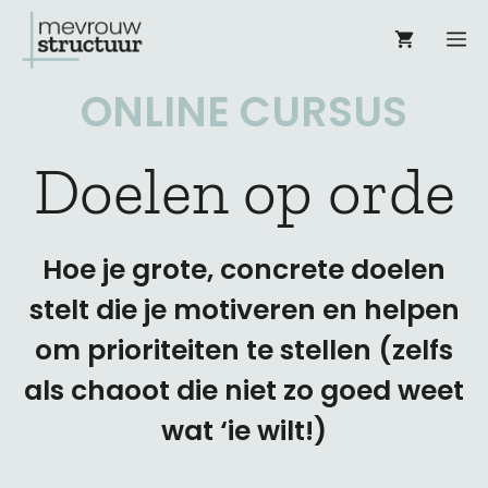
Ga
M
naar
ONLINE CURSUS
de
inhoud
Doelen op orde
Hoe je grote, concrete doelen
stelt die je motiveren en helpen
om prioriteiten te stellen (zelfs
als chaoot die niet zo goed weet
wat ‘ie wilt!)