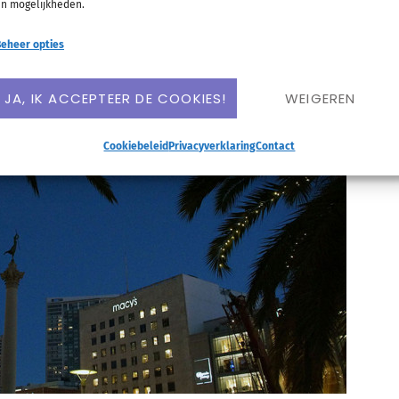
n mogelijkheden.
eheer opties
JA, IK ACCEPTEER DE COOKIES!
WEIGEREN
Cookiebeleid
Privacyverklaring
Contact