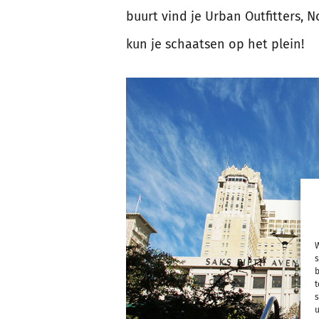
buurt vind je Urban Outfitters, N
kun je schaatsen op het plein!
W
s
b
t
s
u