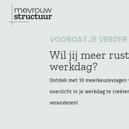
Ga
naar
de
VOORDAT JE VERDER L
inhoud
Wil jij meer rust
werkdag?
Ontdek met 10 meerkeuzevragen 
overzicht in je werkdag te creëre
veranderen!