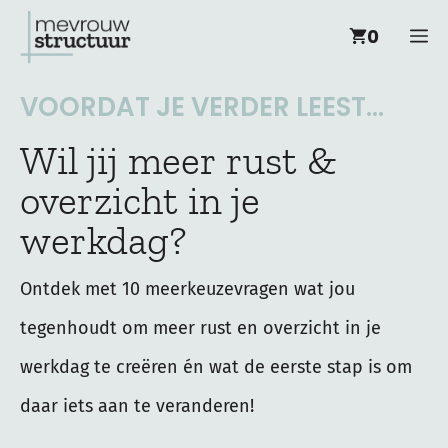
Ga
M
0
naar
de
VOORDAT JE VERDER LEEST...
inhoud
Wil jij meer rust &
overzicht in je
werkdag?
Ontdek met 10 meerkeuzevragen wat jou
tegenhoudt om meer rust en overzicht in je
werkdag te creëren én wat de eerste stap is om
daar iets aan te veranderen!