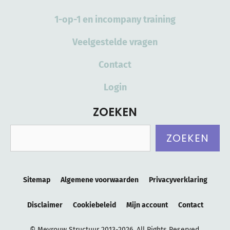
1-op-1 en incompany training
Veelgestelde vragen
Contact
Login
ZOEKEN
Zoeken
ZOEKEN
Sitemap
Algemene voorwaarden
Privacyverklaring
Disclaimer
Cookiebeleid
Mijn account
Contact
© Mevrouw Structuur 2013-2026. All Rights Reserved.