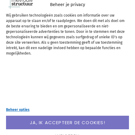
vragen die je leven
Beheer je privacy
Wij gebruiken technologieën zoals cookies om informatie over uw
veranderen gelezen?
apparaat op te slaan en/of te raadplegen. We doen dit met als doel om
de beste ervaring te bieden en om gepersonaliseerde en niet-
gepersonaliseerde advertenties te tonen. Door in te stemmen met deze
technologieën kunnen wij gegevens zoals surfgedrag of unieke ID's op
Ik lees de laatste jaren veel over mindset en hoe je
deze site verwerken. Als u geen toestemming geeft of uw toestemming
intrekt, kan dit een nadelige invloed hebben op bepaalde functies en
mogelijkheden.
gedachten dat wat je doet beïnvloeden (lees ook
mijn recensie over het
boek Mindset
en bekijk
mijn
boekentips
), en dit boek kreeg ik ook getipt
over dit onderwerp.
Het trok mijn aandacht omdat
het heel gefocust gaat over precies dat: hoe
Beheer opties
beïnvloeden je gedachten je, vaak op een negatieve
JA, IK ACCEPTEER DE COOKIES!
manier, en hoe kun je dat veranderen?