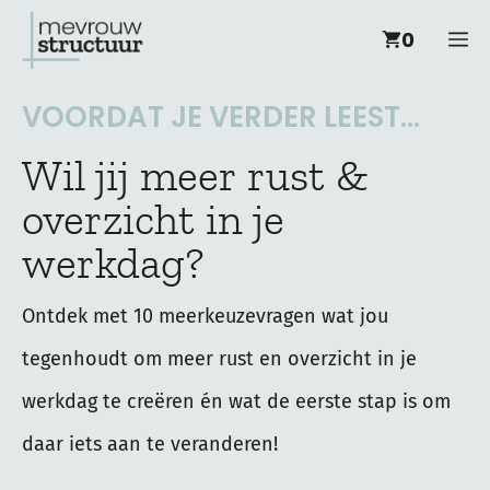
Ga
M
0
naar
de
VOORDAT JE VERDER LEEST...
inhoud
Wil jij meer rust &
overzicht in je
werkdag?
Ontdek met 10 meerkeuzevragen wat jou
tegenhoudt om meer rust en overzicht in je
werkdag te creëren én wat de eerste stap is om
daar iets aan te veranderen!