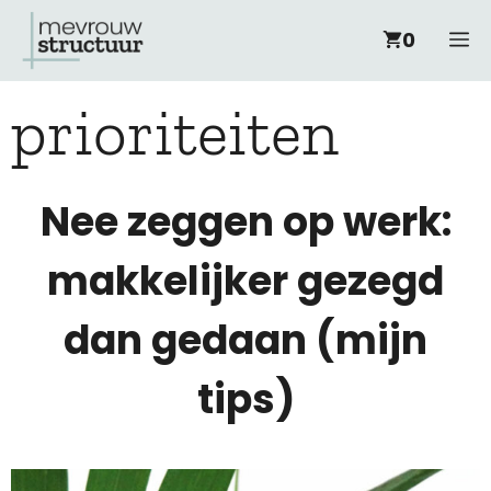
Ga
M
0
naar
prioriteiten
de
inhoud
Nee zeggen op werk:
makkelijker gezegd
dan gedaan (mijn
tips)