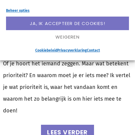
Beheer opties
JA, IK ACCEPTEER DE COOKIES!
WEIGEREN
Cookiebeleid
Privacyverklaring
Contact
Prioriteiten… je leest er wellicht wel eens wat over.
Of je hoort het iemand zeggen. Maar wat betekent
prioriteit? En waarom moet je er iets mee? Ik vertel
je wat prioriteit is, waar het vandaan komt en
waarom het zo belangrijk is om hier iets mee te
doen!
LEES VERDER