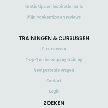
Gratis tips en inspiratie mails
Mijn boekentips en reviews
TRAININGEN & CURSUSSEN
E-cursussen
1-op-1 en incompany training
Veelgestelde vragen
Contact
Login
ZOEKEN