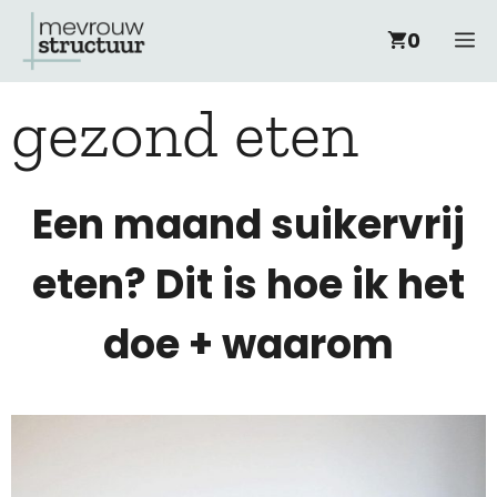
Ga
M
0
naar
gezond eten
de
inhoud
Een maand suikervrij
eten? Dit is hoe ik het
doe + waarom