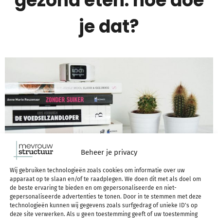
gezond eten: hoe doe
je dat?
Beheer je privacy
Wij gebruiken technologieën zoals cookies om informatie over uw
apparaat op te slaan en/of te raadplegen. We doen dit met als doel om
de beste ervaring te bieden en om gepersonaliseerde en niet-
gepersonaliseerde advertenties te tonen. Door in te stemmen met deze
technologieën kunnen wij gegevens zoals surfgedrag of unieke ID's op
Hoe en of ik gezond eet is iets wat ik mezelf al váák
deze site verwerken. Als u geen toestemming geeft of uw toestemming