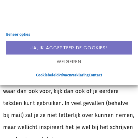
BIJ HET SCHRIJVEN
Bij het schrijven van blogs kijk ik ook regelmatig
hoe ik een bepaalde tip of woord eerder uitgelegd
Beheer opties
heb
. Enerzijds zodat ik de nieuwe tekst sneller
JA, IK ACCEPTEER DE COOKIES!
schrijf en anderzijds om ervoor te zorgen dat de
WEIGEREN
tips die ik geef ook een beetje eenduidig zijn, en ik
Cookiebeleid
Privacyverklaring
Contact
mezelf niet tegenspreek ;-). Schrijf jij veel teksten,
waar dan ook voor, kijk dan ook of je eerdere
teksten kunt gebruiken. In veel gevallen (behalve
bij mail) zal je ze niet letterlijk over kunnen nemen,
maar wellicht inspireert het je wel bij het schrijven