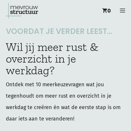
Ga
M
0
naar
de
VOORDAT JE VERDER LEEST...
inhoud
Wil jij meer rust &
overzicht in je
werkdag?
Ontdek met 10 meerkeuzevragen wat jou
tegenhoudt om meer rust en overzicht in je
werkdag te creëren én wat de eerste stap is om
daar iets aan te veranderen!