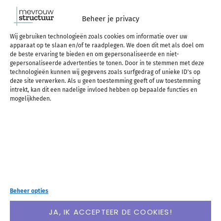
Obsidian is een notitie app die je op zo’n beetje al
Beheer je privacy
je apparaten kunt gebruiken, en die zich vooral
Wij gebruiken technologieën zoals cookies om informatie over uw
apparaat op te slaan en/of te raadplegen. We doen dit met als doel om
onderscheidt van andere apps door het gebruik
de beste ervaring te bieden en om gepersonaliseerde en niet-
gepersonaliseerde advertenties te tonen. Door in te stemmen met deze
van bestanden in je eigen beheer i.p.v. notities die
technologieën kunnen wij gegevens zoals surfgedrag of unieke ID's op
deze site verwerken. Als u geen toestemming geeft of uw toestemming
“vast” zitten in de app, en door de sterke
intrekt, kan dit een nadelige invloed hebben op bepaalde functies en
mogelijkheden.
functionaliteit om notities aan elkaar te koppelen.
In deze blog lees je wat Obsidian nog meer
onderscheidt, waarom ik het náást Evernote
gebruik en wanneer Obsidian iets voor jou is!
Beheer opties
LEES VERDER
JA, IK ACCEPTEER DE COOKIES!