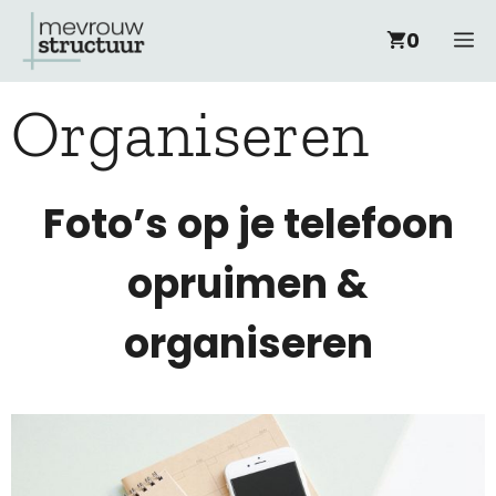
Ga
M
0
naar
Organiseren
de
inhoud
Foto’s op je telefoon
opruimen &
organiseren