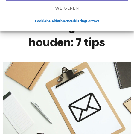
Mailbox vol? Je
WEIGEREN
mailbox leegmaken én
Cookiebeleid
Privacyverklaring
Contact
houden: 7 tips