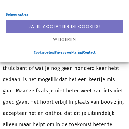
Beheer opties
Geef jezelf de tijd om
JA, IK ACCEPTEER DE COOKIES!
beter te worden
WEIGEREN
Cookiebeleid
Privacyverklaring
Contact
Zeker als je iets doet waar je nog niet helemaal in
thuis bent of wat je nog geen honderd keer hebt
gedaan, is het mogelijk dat het een keertje mis
gaat. Maar zelfs als je niet beter weet kan iets niet
goed gaan. Het hoort erbij! In plaats van boos zijn,
accepteer het en onthou dat dit je uiteindelijk
alleen maar helpt om in de toekomst beter te