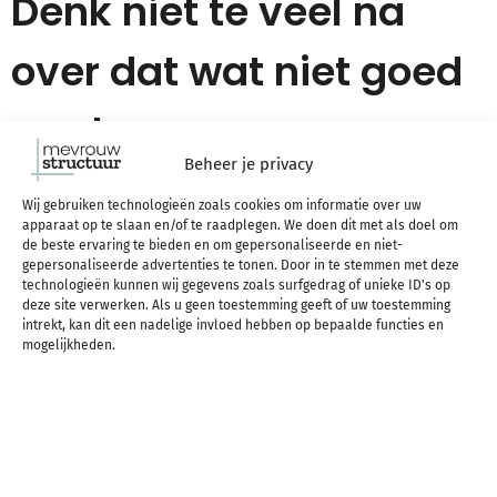
Denk niet te veel na
over dat wat niet goed
gaat
Beheer je privacy
Waarschijnlijk heb je er niet expres gedaan (of zelfs
Wij gebruiken technologieën zoals cookies om informatie over uw
apparaat op te slaan en/of te raadplegen. We doen dit met als doel om
helemaal niet gedaan), dus constant piekeren over
de beste ervaring te bieden en om gepersonaliseerde en niet-
gepersonaliseerde advertenties te tonen. Door in te stemmen met deze
technologieën kunnen wij gegevens zoals surfgedrag of unieke ID's op
hoe het voorkomen had kunnen worden heeft
deze site verwerken. Als u geen toestemming geeft of uw toestemming
intrekt, kan dit een nadelige invloed hebben op bepaalde functies en
geen zin. Net als jezelf blijven zien als “schuldige”
mogelijkheden.
of boos zijn op jezelf. Let it go! Dingen gaan nu
eenmaal wel eens mis, dat hoort erbij en daar leer
je van.