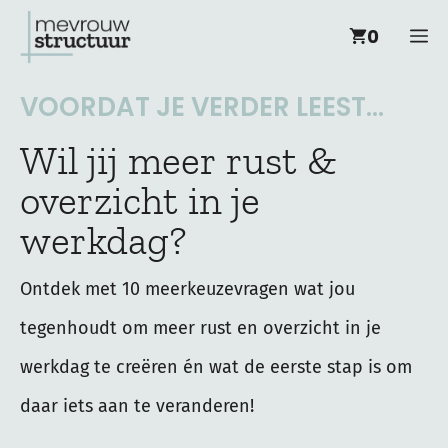
Ga
M
0
naar
de
VOORDAT JE VERDER LEEST...
inhoud
Wil jij meer rust &
overzicht in je
werkdag?
Ontdek met 10 meerkeuzevragen wat jou
tegenhoudt om meer rust en overzicht in je
werkdag te creëren én wat de eerste stap is om
daar iets aan te veranderen!