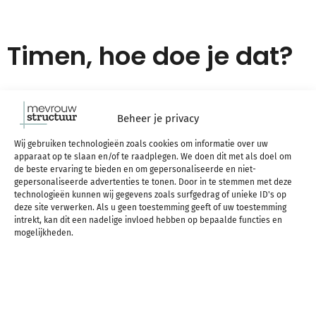
Timen, hoe doe je dat?
Heel flauw kan ik nu zeggen: pak een stopwatch en
Beheer je privacy
zet hem aan. Maar vooruit, een aantal tips.
Wij gebruiken technologieën zoals cookies om informatie over uw
apparaat op te slaan en/of te raadplegen. We doen dit met als doel om
de beste ervaring te bieden en om gepersonaliseerde en niet-
Meet op de manier die voor jou het handigst
gepersonaliseerde advertenties te tonen. Door in te stemmen met deze
technologieën kunnen wij gegevens zoals surfgedrag of unieke ID's op
is. Op de klok kijken, de begintijd
deze site verwerken. Als u geen toestemming geeft of uw toestemming
intrekt, kan dit een nadelige invloed hebben op bepaalde functies en
opschrijven, een stopwatch gebruiken…
mogelijkheden.
Anders ga je dit nooit langer dan een dag
volhouden ;-).
Wees eerlijk naar jezelf. Als je een uur nodig