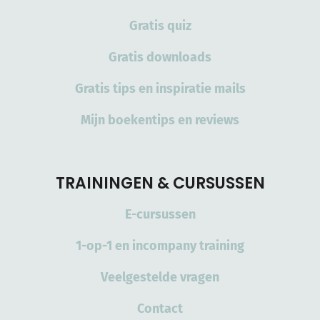
Gratis quiz
Gratis downloads
Gratis tips en inspiratie mails
Mijn boekentips en reviews
TRAININGEN & CURSUSSEN
E-cursussen
1-op-1 en incompany training
Veelgestelde vragen
Contact