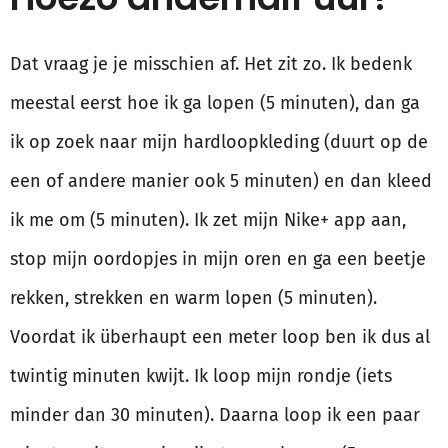
Dat vraag je je misschien af. Het zit zo. Ik bedenk
meestal eerst hoe ik ga lopen (5 minuten), dan ga
ik op zoek naar mijn hardloopkleding (duurt op de
een of andere manier ook 5 minuten) en dan kleed
ik me om (5 minuten). Ik zet mijn Nike+ app aan,
stop mijn oordopjes in mijn oren en ga een beetje
rekken, strekken en warm lopen (5 minuten).
Voordat ik überhaupt een meter loop ben ik dus al
twintig minuten kwijt. Ik loop mijn rondje (iets
minder dan 30 minuten). Daarna loop ik een paar