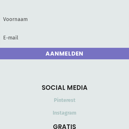
AANMELDEN
SOCIAL MEDIA
Pinterest
Instagram
GRATIS