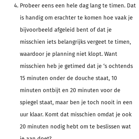
Probeer eens een hele dag lang te timen. Dat
is handig om erachter te komen hoe vaak je
bijvoorbeeld afgeleid bent of dat je
misschien iets belangrijks vergeet te timen,
waardoor je planning niet klopt. Want
misschien heb je getimed dat je ‘s ochtends
15 minuten onder de douche staat, 10
minuten ontbijt en 20 minuten voor de
spiegel staat, maar ben je toch nooit in een
uur klaar. Komt dat misschien omdat je ook
20 minuten nodig hebt om te beslissen wat
je aan doet?