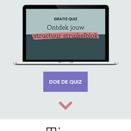
DOE DE QUIZ