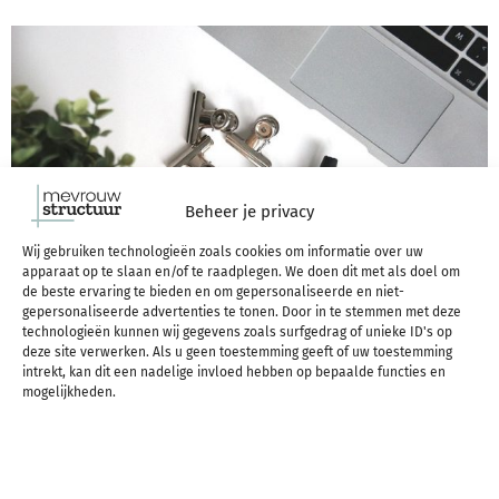
Beheer je privacy
Wij gebruiken technologieën zoals cookies om informatie over uw
apparaat op te slaan en/of te raadplegen. We doen dit met als doel om
de beste ervaring te bieden en om gepersonaliseerde en niet-
gepersonaliseerde advertenties te tonen. Door in te stemmen met deze
technologieën kunnen wij gegevens zoals surfgedrag of unieke ID's op
deze site verwerken. Als u geen toestemming geeft of uw toestemming
Stevig in je schoenen staan en elke uitdaging vol
intrekt, kan dit een nadelige invloed hebben op bepaalde functies en
mogelijkheden.
zelfvertrouwen tegemoet gaan: voor de één zijn
tweede natuur, voor de ander elke dag weer een