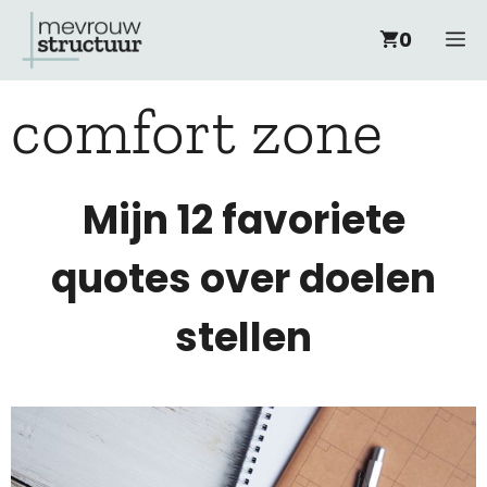
Ga
M
0
naar
comfort zone
de
inhoud
Mijn 12 favoriete
quotes over doelen
stellen