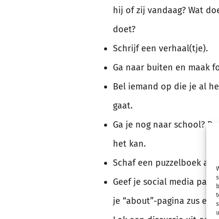
hij of zij vandaag? Wat doet
doet?
Schrijf een verhaal(tje).
Ga naar buiten en maak fot
Bel iemand op die je al h
gaat.
Ga je nog naar school? Do
het kan.
Schaf een puzzelboek aan 
W
s
Geef je social media pagi
b
t
je “about”-pagina zus en 
s
u