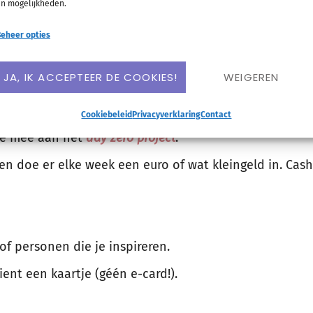
één van je WhatsApp-groepen, bijvoorbeeld over de tr
n mogelijkheden.
ie er als eerste gaat trouwen” of “wie er het langste b
eheer opties
JA, IK ACCEPTEER DE COOKIES!
WEIGEREN
s je dit nooit doet of doe dat juist niet als je dat altijd
Cookiebeleid
Privacyverklaring
Contact
e mee aan het
day zero project
.
 doe er elke week een euro of wat kleingeld in. Cash
of personen die je inspireren.
ent een kaartje (géén e-card!).