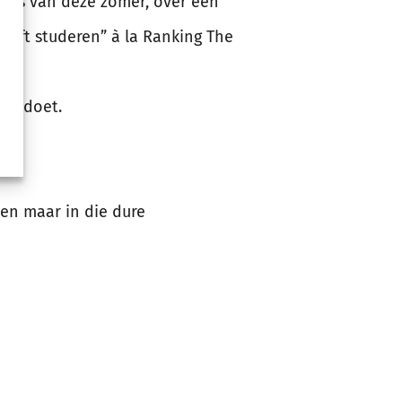
ends van deze zomer, over een
lijft studeren” à la Ranking The
 al doet.
en maar in die dure