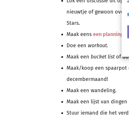
Lok een discussie uit op 
e
nieuwtje of gewoon over “w
B
Stars.
Maak eens
een planning
al
Doe een
workout
.
Maak een
bucket list
of do
Maak/koop een spaarpot en
decembermaand!
Maak een wandeling.
Maak een lijst van dingen 
Stuur iemand die het verdi