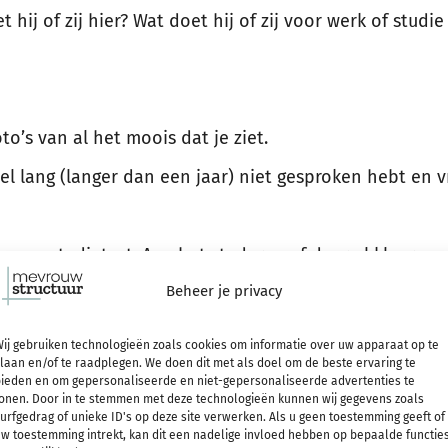
 hij of zij hier? Wat doet hij of zij voor werk of studie e
o’s van al het moois dat je ziet.
eel lang (langer dan een jaar) niet gesproken hebt en
e een studietest. Aan het studeren of daar al klaar m
Beheer je privacy
en ga daar eens voor zitten.
ij gebruiken technologieën zoals cookies om informatie over uw apparaat op te
laan en/of te raadplegen. We doen dit met als doel om de beste ervaring te
na’s een update: nieuwe profielfoto hier, nieuwe cover
ieden en om gepersonaliseerde en niet-gepersonaliseerde advertenties te
onen. Door in te stemmen met deze technologieën kunnen wij gegevens zoals
nieuwe update zo.
urfgedrag of unieke ID's op deze site verwerken. Als u geen toestemming geeft of
w toestemming intrekt, kan dit een nadelige invloed hebben op bepaalde functie