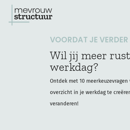
Ga
naar
de
VOORDAT JE VERDER L
inhoud
Wil jij meer rust
werkdag?
Ontdek met 10 meerkeuzevragen 
overzicht in je werkdag te creëre
veranderen!