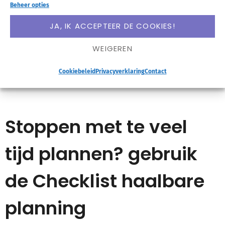
Beheer opties
op staat. En vraag jezelf daarna eens af wanneer je
JA, IK ACCEPTEER DE COOKIES!
je beter voelde: met een mooie planning die je niet
WEIGEREN
uitvoert, of met een lelijke planning die wél
Cookiebeleid
Privacyverklaring
Contact
uitgevoerd raakt?!
Stoppen met te veel
tijd plannen? gebruik
de Checklist haalbare
planning