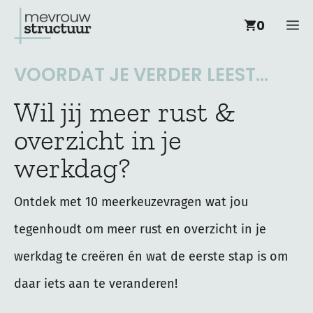
Ga
M
0
naar
de
VOORDAT JE VERDER LEEST...
inhoud
Wil jij meer rust &
overzicht in je
werkdag?
Ontdek met 10 meerkeuzevragen wat jou
tegenhoudt om meer rust en overzicht in je
werkdag te creëren én wat de eerste stap is om
daar iets aan te veranderen!