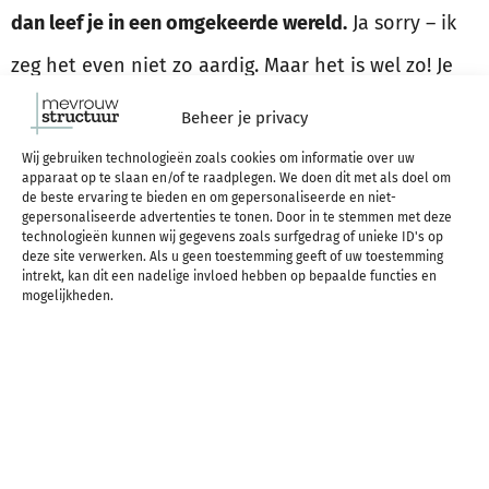
dan leef je in een omgekeerde wereld.
Ja sorry – ik
zeg het even niet zo aardig. Maar het is wel zo! Je
planning hóeft niet mooi te zijn om nuttig te zijn.
Beheer je privacy
Je planning hoeft niet versierd te zijn om je te
Wij gebruiken technologieën zoals cookies om informatie over uw
apparaat op te slaan en/of te raadplegen. We doen dit met als doel om
motiveren om aan de slag te gaan. Er zijn andere,
de beste ervaring te bieden en om gepersonaliseerde en niet-
gepersonaliseerde advertenties te tonen. Door in te stemmen met deze
effectievere manieren om dat te doen.
technologieën kunnen wij gegevens zoals surfgedrag of unieke ID's op
deze site verwerken. Als u geen toestemming geeft of uw toestemming
intrekt, kan dit een nadelige invloed hebben op bepaalde functies en
mogelijkheden.
Als je nu veel tijd kwijt bent aan het maken van
een hele mooie planning, neem jezelf dan eens
voor om voor morgen in vijf minuten de aller
lelijkste planning óóit te maken en daarna GELIJK
aan de slag te gaan met het UITVOEREN van wat er