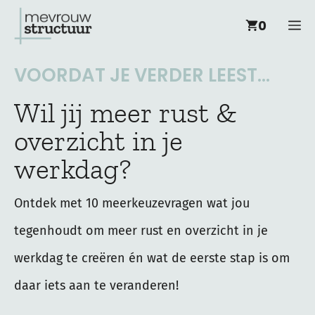
Ga
M
0
naar
de
VOORDAT JE VERDER LEEST...
inhoud
Wil jij meer rust &
overzicht in je
werkdag?
Ontdek met 10 meerkeuzevragen wat jou
tegenhoudt om meer rust en overzicht in je
werkdag te creëren én wat de eerste stap is om
daar iets aan te veranderen!