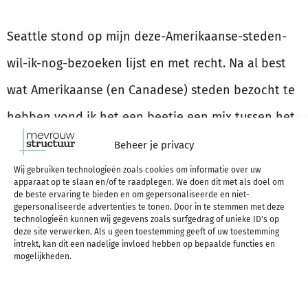
Seattle stond op mijn deze-Amerikaanse-steden-
wil-ik-nog-bezoeken lijst en met recht. Na al best
wat Amerikaanse (en Canadese) steden bezocht te
hebben vond ik het een beetje een mix tussen het
gezellige, historierijke Boston en het moderne,
Beheer je privacy
grootste maar toch ingetogen Toronto. Seattle
Wij gebruiken technologieën zoals cookies om informatie over uw
apparaat op te slaan en/of te raadplegen. We doen dit met als doel om
staat natuurlijk bekend om de Space Needle en dat
de beste ervaring te bieden en om gepersonaliseerde en niet-
gepersonaliseerde advertenties te tonen. Door in te stemmen met deze
technologieën kunnen wij gegevens zoals surfgedrag of unieke ID's op
was te merken (toeristen en wachtrijen all day
deze site verwerken. Als u geen toestemming geeft of uw toestemming
intrekt, kan dit een nadelige invloed hebben op bepaalde functies en
every day), maar we scoorden ’s ochtends een
mogelijkheden.
ticket om rond zonsondergang naar boven te
kunnen en dat bleek een héle goede keuze te zijn.