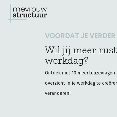
Ga
naar
de
VOORDAT JE VERDER L
inhoud
Wil jij meer rust
werkdag?
Ontdek met 10 meerkeuzevragen 
overzicht in je werkdag te creëre
veranderen!