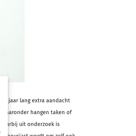
en jaar lang extra aandacht
n daaronder hangen taken of
aarbij uit onderzoek is
s
 enthousiast wordt om zelf ook