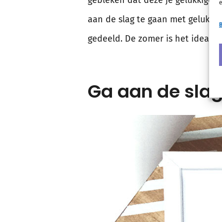
e
aan de slag te gaan met geluk! G
B
gedeeld. De zomer is het ideal
Ga aan de sla