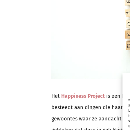
Het
Happiness Project
is een boe
W
s
besteedt aan dingen die haar g
b
t
gewoontes waar ze aandacht aan 
s
u
gebleken dat deze je gelukkiger 