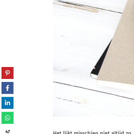
47
Het lijkt misschien niet altijd z