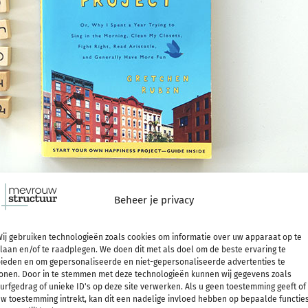
Beheer je privacy
k waarin Gretchen Rubin een project doet waarin ze e
ij gebruiken technologieën zoals cookies om informatie over uw apparaat op te
laan en/of te raadplegen. We doen dit met als doel om de beste ervaring te
elukkig maken. Elke maand staat een thema centraal e
ieden en om gepersonaliseerde en niet-gepersonaliseerde advertenties te
onen. Door in te stemmen met deze technologieën kunnen wij gegevens zoals
besteedt. En niet zomaar dingen, maar veelal zaken w
urfgedrag of unieke ID's op deze site verwerken. Als u geen toestemming geeft of
w toestemming intrekt, kan dit een nadelige invloed hebben op bepaalde functie
maken. Een inspirerend boek waarbij je waarschijnlijk