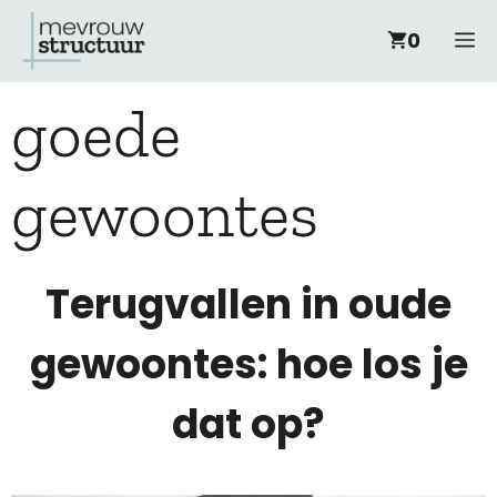
Ga
M
0
naar
goede
de
inhoud
gewoontes
Terugvallen in oude
gewoontes: hoe los je
dat op?