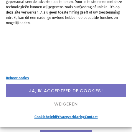
gepersonaliseerde advertenties te tonen. Door in te stemmen met deze
technologieën kunnen wij gegevens zoals surfgedrag of unieke ID's op
deze site verwerken. Als u geen toestemming geeft of uw toestemming
intrekt, kan dit een nadelige invloed hebben op bepaalde functies en
mogelijkheden.
Een tijdje geleden ontdekte ik de app Strides. En ik
ben hier zo enthousiast over! Dit is namelijk echt
de ideale app voor iedereen die fan is van doelen
stellen en bijhouden, maar óók voor wie graag
Beheer opties
nieuwe gewoontes wil aan- of afleren. Het kan
JA, IK ACCEPTEER DE COOKIES!
allemaal in dezelfde app en dat maakt het zo
WEIGEREN
ideaal! Daarnaast werkt het ook gewoon handig en
snel. Ik ga je er alles over vertellen!
Cookiebeleid
Privacyverklaring
Contact