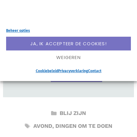
blog toe!
Voornaam
Beheer opties
JA, IK ACCEPTEER DE COOKIES!
E-mailadres
WEIGEREN
Cookiebeleid
Privacyverklaring
Contact
CATEGORIEËN
BLIJ ZIJN
TAGS
AVOND
,
DINGEN OM TE DOEN