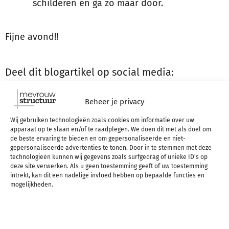
schilderen en ga zo maar door.
Fijne avond!!
Deel dit blogartikel op social media:
Beheer je privacy
Wij gebruiken technologieën zoals cookies om informatie over uw
apparaat op te slaan en/of te raadplegen. We doen dit met als doel om
DEZE BLOG PER MAIL
de beste ervaring te bieden en om gepersonaliseerde en niet-
gepersonaliseerde advertenties te tonen. Door in te stemmen met deze
ONTVANGEN?
technologieën kunnen wij gegevens zoals surfgedrag of unieke ID's op
deze site verwerken. Als u geen toestemming geeft of uw toestemming
intrekt, kan dit een nadelige invloed hebben op bepaalde functies en
Meld je aan voor mijn e-mails met structuur
mogelijkheden.
inspiratie, tips en aanbiedingen, en ik mail je
als bedankje heel handig een linkje naar deze