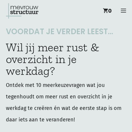
Ga
M
0
naar
de
VOORDAT JE VERDER LEEST...
inhoud
Wil jij meer rust &
overzicht in je
werkdag?
Ontdek met 10 meerkeuzevragen wat jou
tegenhoudt om meer rust en overzicht in je
werkdag te creëren én wat de eerste stap is om
daar iets aan te veranderen!