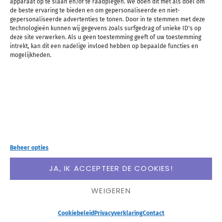
apparaat op te slaan en/of te raadplegen. We doen dit met als doel om
de beste ervaring te bieden en om gepersonaliseerde en niet-
Er kan zo makkelijk iets met je laptop gebeuren.
gepersonaliseerde advertenties te tonen. Door in te stemmen met deze
technologieën kunnen wij gegevens zoals surfgedrag of unieke ID's op
Diefstal, schade, een crash… Het is gewoon zonde
deze site verwerken. Als u geen toestemming geeft of uw toestemming
intrekt, kan dit een nadelige invloed hebben op bepaalde functies en
als je niet af en toe een backup van je bestanden
mogelijkheden.
maakt. Investeer in een externe harde schijf of sla
belangrijke bestanden op in een cloud,
bijvoorbeeld via Dropbox of Google Drive. Zo kun je
nooit opeens je scriptie of vakantiefoto’s
kwijtraken.
Beheer opties
JA, IK ACCEPTEER DE COOKIES!
WEIGEREN
Vertrouw e-mail niet
Cookiebeleid
Privacyverklaring
Contact