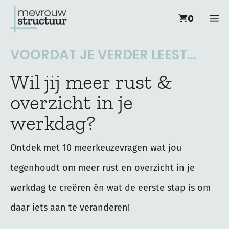
Ga
M
0
naar
de
VOORDAT JE VERDER LEEST...
inhoud
Wil jij meer rust &
overzicht in je
werkdag?
Ontdek met 10 meerkeuzevragen wat jou
tegenhoudt om meer rust en overzicht in je
werkdag te creëren én wat de eerste stap is om
daar iets aan te veranderen!