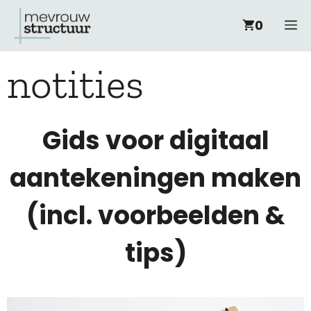
Ga
M
0
naar
notities
de
inhoud
Gids voor digitaal
aantekeningen maken
(incl. voorbeelden &
tips)