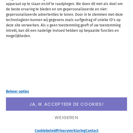
apparaat op te slaan en/of te raadplegen. We doen dit met als doel om
de beste ervaring te bieden en om gepersonaliseerde en niet-
Readwise Reader
gepersonaliseerde advertenties te tonen. Door in te stemmen met deze
technologieën kunnen wij gegevens zoals surfgedrag of unieke ID's op
deze site verwerken. Als u geen toestemming geeft of uw toestemming
review: online teksten
intrekt, kan dit een nadelige invloed hebben op bepaalde functies en
mogelijkheden.
lezen en organiseren
Beheer opties
JA, IK ACCEPTEER DE COOKIES!
WEIGEREN
Cookiebeleid
Privacyverklaring
Contact