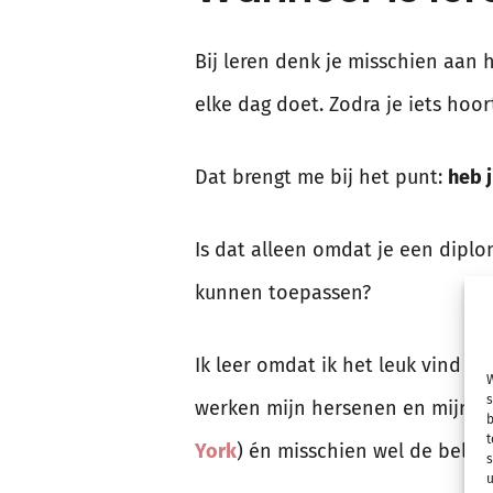
Bij leren denk je misschien aan h
elke dag doet. Zodra je iets hoor
Dat brengt me bij het punt:
heb j
Is dat alleen omdat je een diplom
kunnen toepassen?
Ik leer omdat ik het leuk vind o
W
s
werken mijn hersenen en mijn li
b
t
York
) én misschien wel de belan
s
u