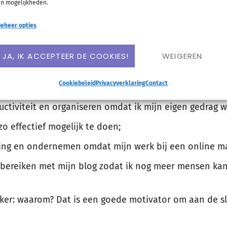
n mogelijkheden.
t kunnen ook verschillende doelen dienen:
eheer opties
se cultuur omdat ik het interessant vind en leuk om te
JA, IK ACCEPTEER DE COOKIES!
WEIGEREN
k lichaam, gezondheid en hersenen omdat ik mezelf bet
Cookiebeleid
Privacyverklaring
Contact
n hoe dit energie en productiviteit beïnvloedt;
uctiviteit en organiseren omdat ik mijn eigen gedrag wi
zo effectief mogelijk te doen;
ting en ondernemen omdat mijn werk bij een online ma
bereiken met mijn blog zodat ik nog meer mensen ka
rijker: waarom? Dat is een goede motivator om aan de sl