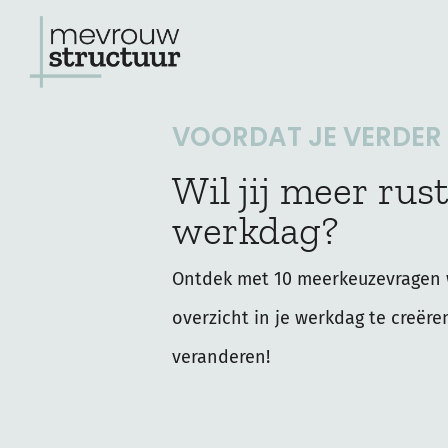
Ga
naar
de
VOORDAT JE VERDER L
inhoud
Wil jij meer rust
werkdag?
Ontdek met 10 meerkeuzevragen 
overzicht in je werkdag te creëre
veranderen!