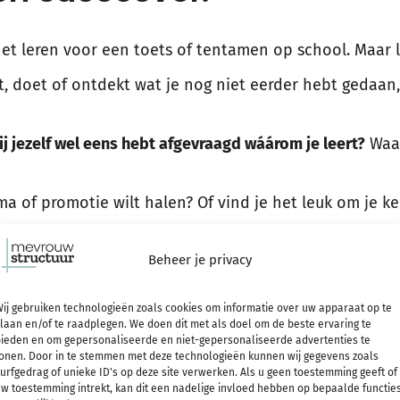
et leren voor een toets of tentamen op school. Maar ler
t, doet of ontdekt wat je nog niet eerder hebt gedaan, 
ij jezelf wel eens hebt afgevraagd wáárom je leert?
Waar
a of promotie wilt halen? Of vind je het leuk om je ken
Beheer je privacy
m veel te weten (ik houd van
pubquizzen
), omdat ik me
ij gebruiken technologieën zoals cookies om informatie over uw apparaat op te
laan en/of te raadplegen. We doen dit met als doel om de beste ervaring te
chaam?), omdat ik alles wil weten over onderwerpen di
ieden en om gepersonaliseerde en niet-gepersonaliseerde advertenties te
onen. Door in te stemmen met deze technologieën kunnen wij gegevens zoals
grijkste: omdat ik wil kunnen toepassen en opnieuw de
urfgedrag of unieke ID's op deze site verwerken. Als u geen toestemming geeft of
w toestemming intrekt, kan dit een nadelige invloed hebben op bepaalde functie