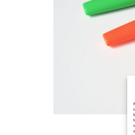
W
s
b
t
s
u