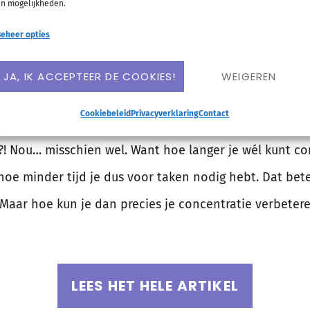
e verbeteren? 4 praktisch
n mogelijkheden.
eheer opties
leid raakt)
JA, IK ACCEPTEER DE COOKIES!
WEIGEREN
eerd werken? Vaak is dat veel korter dan je zelf doorhe
Cookiebeleid
Privacyverklaring
Contact
, zie je een melding op je telefoon voorbij komen, of
h?! Nou… misschien wel. Want hoe langer je wél kunt c
 hoe minder tijd je dus voor taken nodig hebt. Dat bet
! Maar hoe kun je dan precies je concentratie verbetere
LEES HET HELE ARTIKEL