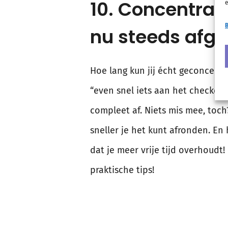
10. Concentrati
e
B
nu steeds afge
Hoe lang kun jij écht geconcentr
“even snel iets aan het checken”
compleet af. Niets mis mee, toc
sneller je het kunt afronden. En
dat je meer vrije tijd overhoudt
praktische tips!