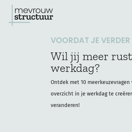
Ga
naar
de
VOORDAT JE VERDER L
inhoud
Wil jij meer rust
werkdag?
Ontdek met 10 meerkeuzevragen 
overzicht in je werkdag te creëre
veranderen!