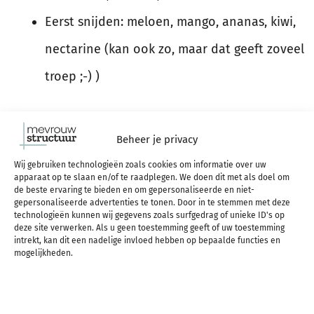
Eerst snijden: meloen, mango, ananas, kiwi,
nectarine (kan ook zo, maar dat geeft zoveel
troep ;-) )
Beheer je privacy
Groente
Wij gebruiken technologieën zoals cookies om informatie over uw
apparaat op te slaan en/of te raadplegen. We doen dit met als doel om
de beste ervaring te bieden en om gepersonaliseerde en niet-
Cherrytomaten
gepersonaliseerde advertenties te tonen. Door in te stemmen met deze
technologieën kunnen wij gegevens zoals surfgedrag of unieke ID's op
Wortels (gesneden kopen of eerst snijden)
deze site verwerken. Als u geen toestemming geeft of uw toestemming
intrekt, kan dit een nadelige invloed hebben op bepaalde functies en
Komkommer (eerst snijden)
mogelijkheden.
Paprika (eerst snijden)
Sojaboontjes