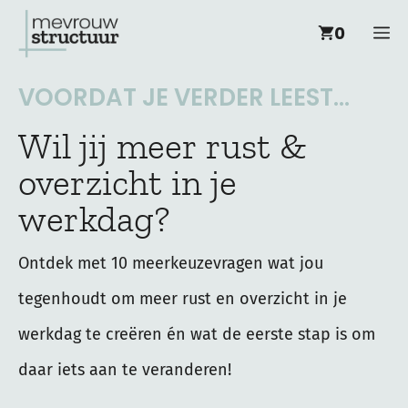
Ga
M
0
naar
de
VOORDAT JE VERDER LEEST...
inhoud
Wil jij meer rust &
overzicht in je
werkdag?
Ontdek met 10 meerkeuzevragen wat jou
tegenhoudt om meer rust en overzicht in je
werkdag te creëren én wat de eerste stap is om
daar iets aan te veranderen!