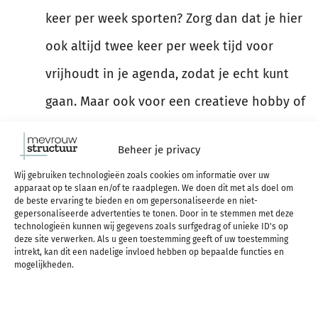
keer per week sporten? Zorg dan dat je hier
ook altijd twee keer per week tijd voor
vrijhoudt in je agenda, zodat je echt kunt
gaan. Maar ook voor een creatieve hobby of
voor het voorbereiden van een reis kun je
Beheer je privacy
prima tijd in je agenda vrijhouden.
Wij gebruiken technologieën zoals cookies om informatie over uw
Een doel kan heel erg motiverend werken,
apparaat op te slaan en/of te raadplegen. We doen dit met als doel om
de beste ervaring te bieden en om gepersonaliseerde en niet-
ook als het om een hobby gaat. Denk na
gepersonaliseerde advertenties te tonen. Door in te stemmen met deze
technologieën kunnen wij gegevens zoals surfgedrag of unieke ID's op
over of je iets wilt bereiken met jouw hobby.
deze site verwerken. Als u geen toestemming geeft of uw toestemming
intrekt, kan dit een nadelige invloed hebben op bepaalde functies en
mogelijkheden.
Wil je bijvoorbeeld 5 kilometer kunnen
hardlopen, binnen een strak budget een