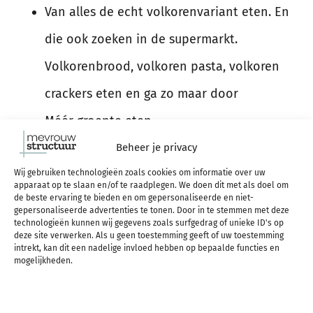
Van alles de echt volkorenvariant eten. En
die ook zoeken in de supermarkt.
Volkorenbrood, volkoren pasta, volkoren
crackers eten en ga zo maar door
Méér groente eten
Kiezen voor gezonder broodbeleg
Beheer je privacy
Wij gebruiken technologieën zoals cookies om informatie over uw
Minder sap drinken en meer fruit eten
apparaat op te slaan en/of te raadplegen. We doen dit met als doel om
de beste ervaring te bieden en om gepersonaliseerde en niet-
Meer gezonde tussendoortjes eten
gepersonaliseerde advertenties te tonen. Door in te stemmen met deze
technologieën kunnen wij gegevens zoals surfgedrag of unieke ID's op
Minder rood vlees eten
deze site verwerken. Als u geen toestemming geeft of uw toestemming
intrekt, kan dit een nadelige invloed hebben op bepaalde functies en
mogelijkheden.
In het boek lees je uiteraard waarom en wat dan
precies de beste keuzes zijn!