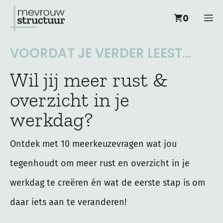
Ga
M
0
naar
de
VOORDAT JE VERDER LEEST...
inhoud
Wil jij meer rust &
overzicht in je
werkdag?
Ontdek met 10 meerkeuzevragen wat jou
tegenhoudt om meer rust en overzicht in je
werkdag te creëren én wat de eerste stap is om
daar iets aan te veranderen!