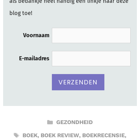
als bedankje heel handig een linkje naar deze
blog toe!
Voornaam
E-mailadres
CATEGORIEËN
GEZONDHEID
TAGS
BOEK
,
BOEK REVIEW
,
BOEKRECENSIE
,