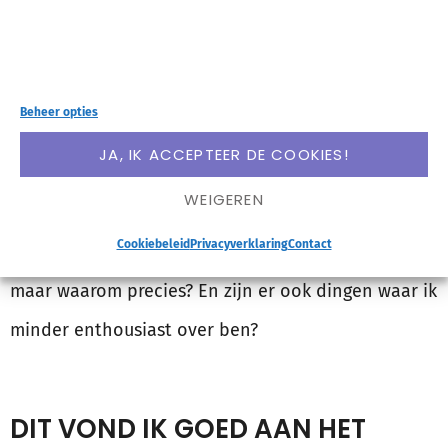
Mijn review van Eet als
Beheer opties
een expert
JA, IK ACCEPTEER DE COOKIES!
WEIGEREN
Tijd voor mijn review! Je hebt waarschijnlijk al
Cookiebeleid
Privacyverklaring
Contact
gemerkt dat ik heel enthousiast ben over dit boek,
maar waarom precies? En zijn er ook dingen waar ik
minder enthousiast over ben?
DIT VOND IK GOED AAN HET