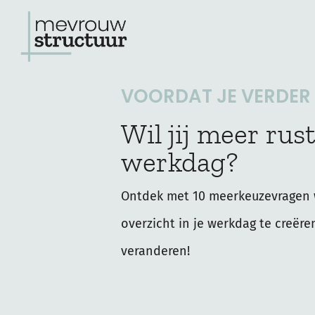
Ga
naar
de
VOORDAT JE VERDER L
inhoud
Wil jij meer rust
werkdag?
Ontdek met 10 meerkeuzevragen 
overzicht in je werkdag te creëre
veranderen!