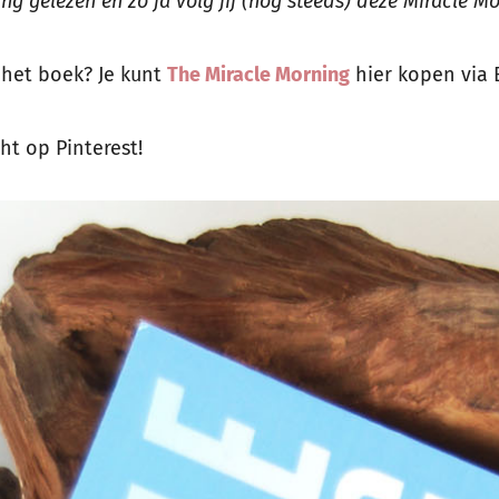
ng gelezen en zo ja volg jij (nog steeds) deze Miracle Mo
het boek? Je kunt
The Miracle Morning
hier kopen via 
ht op Pinterest!