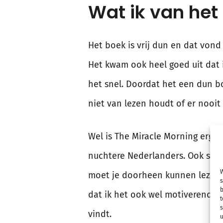
Wat ik van het
Het boek is vrij dun en dat vond 
Het kwam ook heel goed uit dat i
het snel. Doordat het een dun b
niet van lezen houdt of er nooit 
Wel is The Miracle Morning erg 
nuchtere Nederlanders. Ook staa
W
moet je doorheen kunnen lezen. 
s
b
dat ik het ook wel motiverend v
t
s
vindt.
u