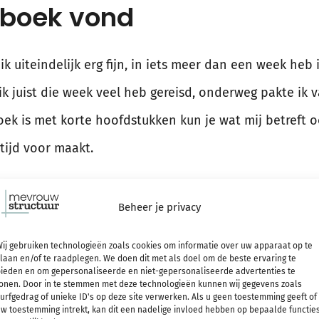
 boek vond
ik uiteindelijk erg fijn, in iets meer dan een week heb
k juist die week veel heb gereisd, onderweg pakte ik 
oek is met korte hoofdstukken kun je wat mij betreft 
tijd voor maakt.
Amerikaans. Daarmee bedoel ik dat het soms wat overdr
Beheer je privacy
t het vol van de verwijzingen naar de website en co
ij gebruiken technologieën zoals cookies om informatie over uw apparaat op te
Ik was zelf na een paar pagina’s gewend aan die Ameri
laan en/of te raadplegen. We doen dit met als doel om de beste ervaring te
ieden en om gepersonaliseerde en niet-gepersonaliseerde advertenties te
ond werken, maar ik kan me ook voorstellen dat je het
onen. Door in te stemmen met deze technologieën kunnen wij gegevens zoals
urfgedrag of unieke ID's op deze site verwerken. Als u geen toestemming geeft of
w toestemming intrekt, kan dit een nadelige invloed hebben op bepaalde functie