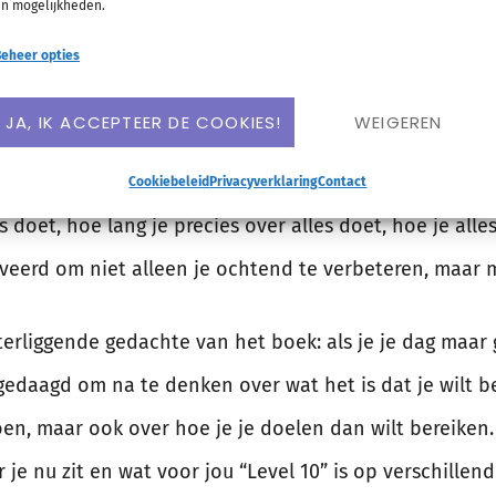
n mogelijkheden.
ondverhaal over het leven van Hal, de schrijver, en d
eheer opties
t praktisch, maar het geeft je wel wat context over w
JA, IK ACCEPTEER DE COOKIES!
WEIGEREN
het al snel praktisch en staat het vol met tips en ide
een duidelijk kader wordt aangegeven, maar dat je dat we
Cookiebeleid
Privacyverklaring
Contact
s doet, hoe lang je precies over alles doet, hoe je alle
veerd om niet alleen je ochtend te verbeteren, maar m
terliggende gedachte van het boek: als je je dag maar 
itgedaagd om na te denken over wat het is dat je wilt 
en, maar ook over hoe je je doelen dan wilt bereiken.
 je nu zit en wat voor jou “Level 10” is op verschillen