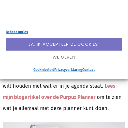
WEEKPLANNING MAKEN IN DE
PURPUZ PLANNER
Beheer opties
Wil je graag een weekplanning maken op papier, en
JA, IK ACCEPTEER DE COOKIES!
daarvoor doelen als basis gebruiken? De
Purpuz
WEIGEREN
Planner
is ideaal als je vanuit doelen je
Cookiebeleid
Privacyverklaring
Contact
weekplanning wilt maken, en ook direct rekening
wilt houden met wat er in je agenda staat.
Lees
mijn blogartikel over de Purpuz Planner
om te zien
wat je allemaal met deze planner kunt doen!