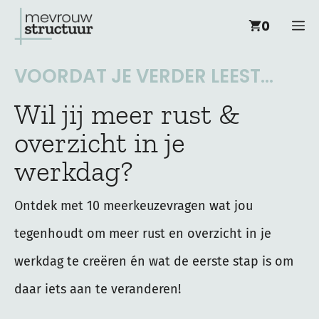
Ga
M
0
naar
de
VOORDAT JE VERDER LEEST...
inhoud
Wil jij meer rust &
overzicht in je
werkdag?
Ontdek met 10 meerkeuzevragen wat jou
tegenhoudt om meer rust en overzicht in je
werkdag te creëren én wat de eerste stap is om
daar iets aan te veranderen!