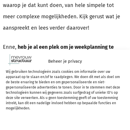
waarop je dat kunt doen, van hele simpele tot
meer complexe mogelijkheden. Kijk gerust wat je
aanspreekt en lees verder daarover!
Enne,
heb je al een plek om je weekplanning te
maken?
Of maak je zelfs al een weekplanning, maar
Beheer je privacy
wil je dat beter leren doen? En ligt er dus al een
Wij gebruiken technologieën zoals cookies om informatie over uw
apparaat op te slaan en/of te raadplegen. We doen dit met als doel om
planner voor je klaar of gebruik je al een planning
de beste ervaring te bieden en om gepersonaliseerde en niet-
gepersonaliseerde advertenties te tonen. Door in te stemmen met deze
app? Blijf die dan vooral gebruiken en scroll verder
technologieën kunnen wij gegevens zoals surfgedrag of unieke ID's op
deze site verwerken. Als u geen toestemming geeft of uw toestemming
naar de stappen voor het maken van de
intrekt, kan dit een nadelige invloed hebben op bepaalde functies en
mogelijkheden.
weekplanning in dat wat je al gebruikt!