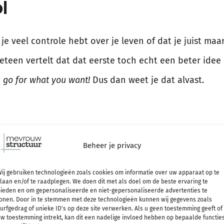
l
 je veel controle hebt over je leven of dat je juist ma
teen vertelt dat dat eerste toch echt een beter idee 
n
go for what you want!
Dus dan weet je dat alvast.
 meer controle mag nemen? Ontdek wat jouw
passie
is e
Beheer je privacy
maken ervan
. Het waarmaken doe je vervolgens door 
ij gebruiken technologieën zoals cookies om informatie over uw apparaat op te
laan en/of te raadplegen. We doen dit met als doel om de beste ervaring te
ieden en om gepersonaliseerde en niet-gepersonaliseerde advertenties te
onen. Door in te stemmen met deze technologieën kunnen wij gegevens zoals
urfgedrag of unieke ID's op deze site verwerken. Als u geen toestemming geeft of
ity
w toestemming intrekt, kan dit een nadelige invloed hebben op bepaalde functie