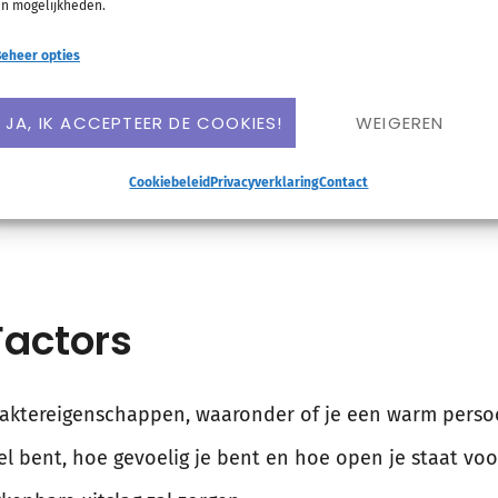
n mogelijkheden.
eheer opties
ort op vlakken als materialisme, vitaliteit, hoe tradit
De uitslag vertelt je wat de valkuilen zijn van de twee 
JA, IK ACCEPTEER DE COOKIES!
WEIGEREN
Cookiebeleid
Privacyverklaring
Contact
Factors
araktereigenschappen, waaronder of je een warm persoo
iel bent, hoe gevoelig je bent en hoe open je staat voo