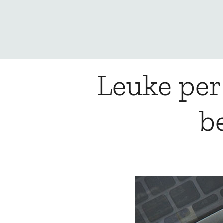
Leuke per
b