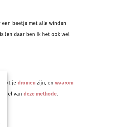
ar een beetje met alle winden
is (en daar ben ik het ook wel
n wat je
dromen
zijn, en
waarom
middel van
deze methode
.
s