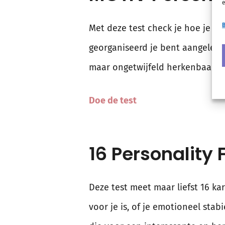
e
B
Met deze test check je hoe je sco
georganiseerd je bent aangelegd. 
maar ongetwijfeld herkenbaar!
Doe de test
16 Personality 
Deze test meet maar liefst 16 k
voor je is, of je emotioneel stab