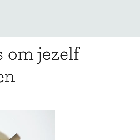
 om jezelf
en