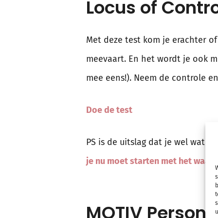
Locus of Contro
Met deze test kom je erachter of
meevaart. En het wordt je ook me
mee eens!). Neem de controle e
Doe de test
PS is de uitslag dat je wel wat
je nu moet starten met het waar
W
s
b
t
s
MOTIV Personal
u