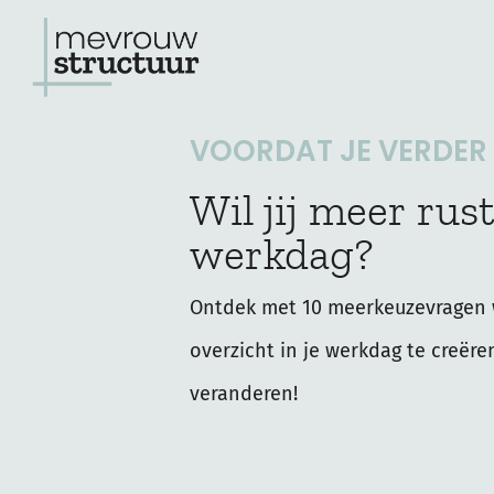
Ga
naar
de
VOORDAT JE VERDER L
inhoud
Wil jij meer rust
werkdag?
Ontdek met 10 meerkeuzevragen 
overzicht in je werkdag te creëre
veranderen!