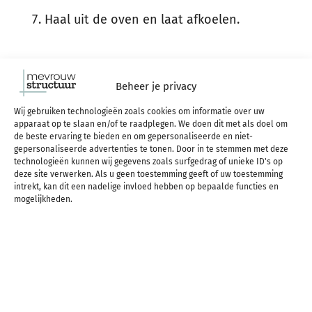
Haal uit de oven en laat afkoelen.
Als het helemaal afgekoeld is kun je het in een pot
Beheer je privacy
doen en morgenochtend door je ontbijtje gooien!
Wij gebruiken technologieën zoals cookies om informatie over uw
apparaat op te slaan en/of te raadplegen. We doen dit met als doel om
Waarmee ontbijt jij?
de beste ervaring te bieden en om gepersonaliseerde en niet-
gepersonaliseerde advertenties te tonen. Door in te stemmen met deze
technologieën kunnen wij gegevens zoals surfgedrag of unieke ID's op
deze site verwerken. Als u geen toestemming geeft of uw toestemming
Deel dit blogartikel op social media:
intrekt, kan dit een nadelige invloed hebben op bepaalde functies en
mogelijkheden.
41
SHARES
DEZE BLOG PER MAIL
ONTVANGEN?