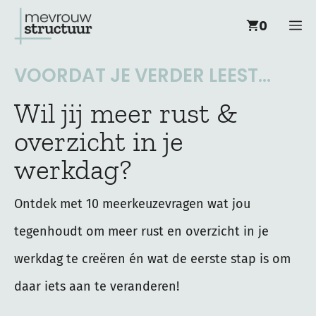
Ga
M
0
naar
de
VOORDAT JE VERDER LEEST...
inhoud
Wil jij meer rust &
overzicht in je
werkdag?
Ontdek met 10 meerkeuzevragen wat jou
tegenhoudt om meer rust en overzicht in je
werkdag te creëren én wat de eerste stap is om
daar iets aan te veranderen!