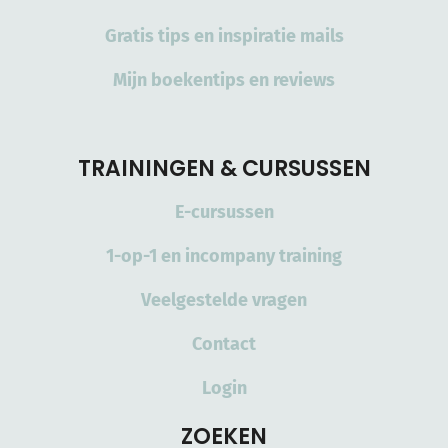
Gratis tips en inspiratie mails
Mijn boekentips en reviews
TRAININGEN & CURSUSSEN
E-cursussen
1-op-1 en incompany training
Veelgestelde vragen
Contact
Login
ZOEKEN