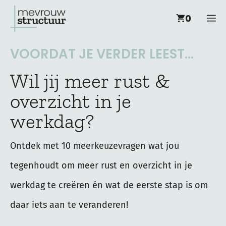
Ga
M
0
naar
de
VOORDAT JE VERDER LEEST...
inhoud
Wil jij meer rust &
overzicht in je
werkdag?
Ontdek met 10 meerkeuzevragen wat jou
tegenhoudt om meer rust en overzicht in je
werkdag te creëren én wat de eerste stap is om
daar iets aan te veranderen!