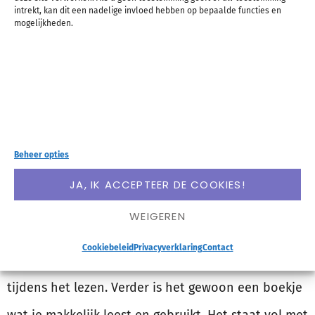
intrekt, kan dit een nadelige invloed hebben op bepaalde functies en
mogelijkheden.
Waarom je Schrijven
kreng! nog meer zou
moeten lezen
Beheer opties
Laat ik dit even voorop stellen: Lisette schrijft
JA, IK ACCEPTEER DE COOKIES!
enorm humoristisch, óók in een informatief boek.
WEIGEREN
Hoewel sommige dingen me net iets te flauw
Cookiebeleid
Privacyverklaring
Contact
waren, heb ik af en toe zeker even moeten lachen
tijdens het lezen. Verder is het gewoon een boekje