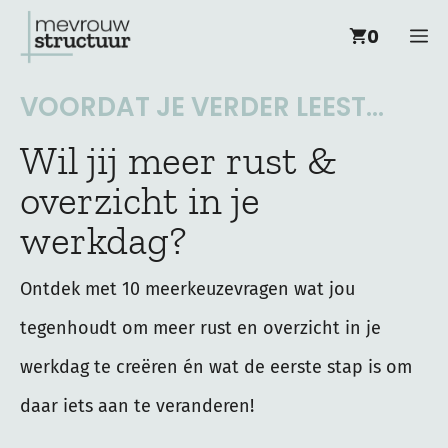
Ga
M
0
naar
de
VOORDAT JE VERDER LEEST...
inhoud
Wil jij meer rust &
overzicht in je
werkdag?
Ontdek met 10 meerkeuzevragen wat jou
tegenhoudt om meer rust en overzicht in je
werkdag te creëren én wat de eerste stap is om
daar iets aan te veranderen!