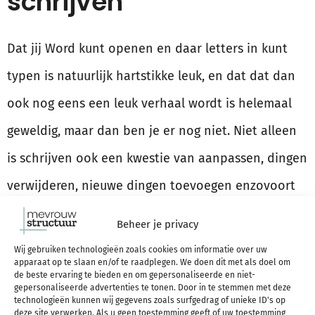
schrijven
Dat jij Word kunt openen en daar letters in kunt
typen is natuurlijk hartstikke leuk, en dat dat dan
ook nog eens een leuk verhaal wordt is helemaal
geweldig, maar dan ben je er nog niet. Niet alleen
is schrijven ook een kwestie van aanpassen, dingen
verwijderen, nieuwe dingen toevoegen enzovoort
(“redigeren”), het is ook omgaan met feedback,
Beheer je privacy
samenwerken met een uitgeverij, jezelf als schrijver
Wij gebruiken technologieën zoals cookies om informatie over uw
apparaat op te slaan en/of te raadplegen. We doen dit met als doel om
op de kaart zetten en oh liefst zou je er ook nog
de beste ervaring te bieden en om gepersonaliseerde en niet-
gepersonaliseerde advertenties te tonen. Door in te stemmen met deze
iets mee verdienen, toch?
technologieën kunnen wij gegevens zoals surfgedrag of unieke ID's op
deze site verwerken. Als u geen toestemming geeft of uw toestemming