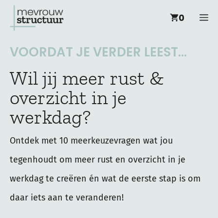
Ga
M
0
naar
de
VOORDAT JE VERDER LEEST...
inhoud
Wil jij meer rust &
overzicht in je
werkdag?
Ontdek met 10 meerkeuzevragen wat jou
tegenhoudt om meer rust en overzicht in je
werkdag te creëren én wat de eerste stap is om
daar iets aan te veranderen!