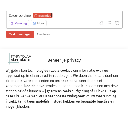
En natuurlijk werkt dat vervolgens vrij simpel: je
Beheer je privacy
typt in wat je wilt doen, drukt op enter en klaar is
Wij gebruiken technologieën zoals cookies om informatie over uw
kees.
apparaat op te slaan en/of te raadplegen. We doen dit met als doel om
de beste ervaring te bieden en om gepersonaliseerde en niet-
gepersonaliseerde advertenties te tonen. Door in te stemmen met deze
technologieën kunnen wij gegevens zoals surfgedrag of unieke ID's op
Maar je kúnt het ook uitgebreider aanpakken. Dat
deze site verwerken. Als u geen toestemming geeft of uw toestemming
intrekt, kan dit een nadelige invloed hebben op bepaalde functies en
is eigenlijk waar de magie van Todoist gebeurt.
mogelijkheden.
Want Todoist snapt alles wat je bij die taak
toevoegt. En je kunt er van alles bij toevoegen: bij