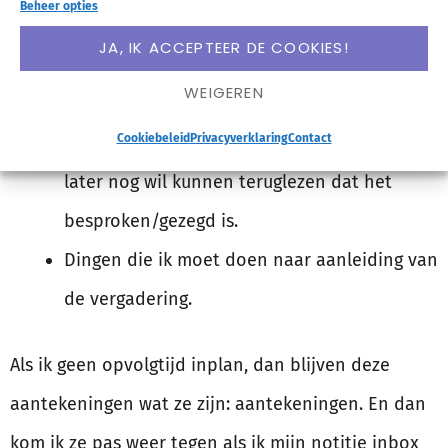
Beheer opties
pen of toetsenbord erbij als er sprake is van één
JA, IK ACCEPTEER DE COOKIES!
van deze 2 dingen:
WEIGEREN
Cookiebeleid
Privacyverklaring
Contact
Dingen die ik niet wil vergeten; waarvan ik
later nog wil kunnen teruglezen dat het
besproken/gezegd is.
Dingen die ik moet doen naar aanleiding van
de vergadering.
Als ik geen opvolgtijd inplan, dan blijven deze
aantekeningen wat ze zijn: aantekeningen. En dan
kom ik ze pas weer tegen als ik mijn notitie inbox