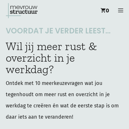
Ga
M
0
naar
de
VOORDAT JE VERDER LEEST...
inhoud
Wil jij meer rust &
overzicht in je
werkdag?
Ontdek met 10 meerkeuzevragen wat jou
tegenhoudt om meer rust en overzicht in je
werkdag te creëren én wat de eerste stap is om
daar iets aan te veranderen!