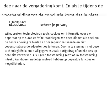
idee naar de vergadering komt. En als je tijdens de
voorbereiding tot de conclusie komt dat je niets
hebt om te bespreken – dan kun je de vergadering
Beheer je privacy
afzeggen en bespaar je helemaal tijd.
Wij gebruiken technologieën zoals cookies om informatie over uw
apparaat op te slaan en/of te raadplegen. We doen dit met als doel om
de beste ervaring te bieden en om gepersonaliseerde en niet-
gepersonaliseerde advertenties te tonen. Door in te stemmen met deze
technologieën kunnen wij gegevens zoals surfgedrag of unieke ID's op
En zo volg ik een
deze site verwerken. Als u geen toestemming geeft of uw toestemming
intrekt, kan dit een nadelige invloed hebben op bepaalde functies en
mogelijkheden.
vergadering op
Tijdens een vergadering maak ik eigenlijk altijd zelf
aantekeningen. (Ook als er algemene notulen
worden gemaakt.) Om precies te zijn pak ik mijn