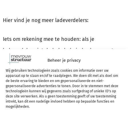
Hier vind je nog meer ladeverdelers:
Iets om rekening mee te houden: als je
ladeverdeler niet de hele lade in beslag neemt en
Beheer je privacy
je doet er geen hele zware spullen in, dan kan deze
Wij gebruiken technologieën zoals cookies om informatie over uw
gaan schuiven. Vind je dit vervelend? Overweeg om
apparaat op te slaan en/of te raadplegen. We doen dit met als doel om
de beste ervaring te bieden en om gepersonaliseerde en niet-
te kiezen voor een ladeverdeler met anti-slip
gepersonaliseerde advertenties te tonen. Door in te stemmen met deze
technologieën kunnen wij gegevens zoals surfgedrag of unieke ID's op
onderkant of leg een anti-slip mat onder de
deze site verwerken. Als u geen toestemming geeft of uw toestemming
intrekt, kan dit een nadelige invloed hebben op bepaalde functies en
ladeverdelers.
Een rol anti-slip mat vind je voor nog
mogelijkheden.
geen €2 bij de Action.