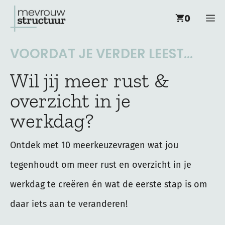
Ga
M
0
naar
de
VOORDAT JE VERDER LEEST...
inhoud
Wil jij meer rust &
overzicht in je
werkdag?
Ontdek met 10 meerkeuzevragen wat jou
tegenhoudt om meer rust en overzicht in je
werkdag te creëren én wat de eerste stap is om
daar iets aan te veranderen!