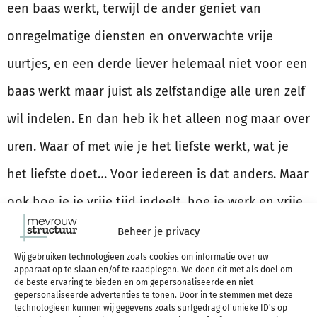
een baas werkt, terwijl de ander geniet van
onregelmatige diensten en onverwachte vrije
uurtjes, en een derde liever helemaal niet voor een
baas werkt maar juist als zelfstandige alle uren zelf
wil indelen. En dan heb ik het alleen nog maar over
uren. Waar of met wie je het liefste werkt, wat je
het liefste doet… Voor iedereen is dat anders. Maar
ook hoe je je vrije tijd indeelt, hoe je werk en vrije
tijd combineert, aan welke hobby’s je de meeste
Beheer je privacy
tijd besteedt… Hoe zou jij dat ideaal gezien doen?
Wij gebruiken technologieën zoals cookies om informatie over uw
apparaat op te slaan en/of te raadplegen. We doen dit met als doel om
Denk daar eens over na, maak daarvan je doel en
de beste ervaring te bieden en om gepersonaliseerde en niet-
gepersonaliseerde advertenties te tonen. Door in te stemmen met deze
technologieën kunnen wij gegevens zoals surfgedrag of unieke ID's op
ga op zoek naar een manier om dát te bereiken,