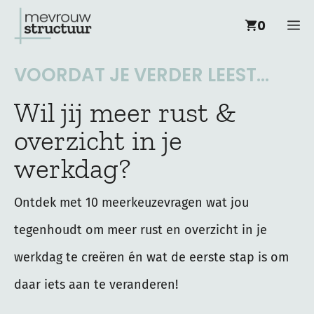
Ga
M
0
naar
de
VOORDAT JE VERDER LEEST...
inhoud
Wil jij meer rust &
overzicht in je
werkdag?
Ontdek met 10 meerkeuzevragen wat jou
tegenhoudt om meer rust en overzicht in je
werkdag te creëren én wat de eerste stap is om
daar iets aan te veranderen!