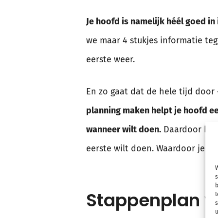
Je hoofd is namelijk héél goed i
we maar 4 stukjes informatie teg
eerste weer.
En zo gaat dat de hele tijd door 
planning maken helpt je hoofd een
wanneer wilt doen.
Daardoor houd
eerste wilt doen. Waardoor je da
W
s
b
Stappenplan vo
t
s
u