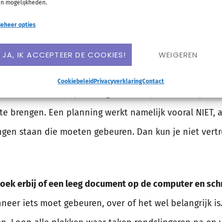
n mogelijkheden.
n goede planning maken doe je met behulp van de vol
eheer opties
JA, IK ACCEPTEER DE COOKIES!
WEIGEREN
R OP JE PLANNING MOET KOMEN
Cookiebeleid
Privacyverklaring
Contact
 its rond? Of zit je planning vooral in je hoofd in plaat
te brengen. Een planning werkt namelijk vooral NIET, a
ngen staan die moeten gebeuren. Dan kun je niet vertr
boek erbij of een leeg document op de computer en schri
er iets moet gebeuren, over of het wel belangrijk is. 