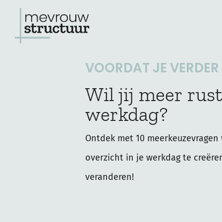
Ga
naar
de
VOORDAT JE VERDER L
inhoud
Wil jij meer rust
werkdag?
Ontdek met 10 meerkeuzevragen 
overzicht in je werkdag te creëre
veranderen!