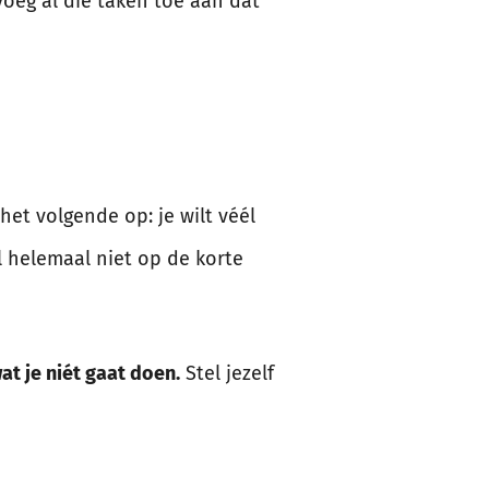
voeg al die taken toe aan dat
 het volgende op: je wilt véél
al helemaal niet op de korte
t je niét gaat doen.
Stel jezelf