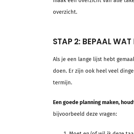
maak één overzicht van alle tak
overzicht.
STAP 2: BEPAAL WAT
Als je een lange lijst hebt gemaak
doen. Er zijn ook heel veel dinge
termijn.
Een goede planning maken, houdt 
bijvoorbeeld deze vragen:
Moet en/of wil ik deze ta