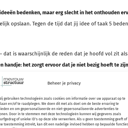
n ideeën bedenken, maar erg slecht in het onthouden er
elijk opslaan. Tegen de tijd dat jij idee of taak 5 bed
– dat is waarschijnlijk de reden dat je hoofd vol zit a
 handje: het zorgt ervoor dat je niet bezig hoeft te zij
 je meer ruimte over om in het hier en nu aan de slag
Beheer je privacy
t weer sneller en beter kunt uitvoeren!
ij gebruiken technologieën zoals cookies om informatie over uw apparaat op te
laan en/of te raadplegen. We doen dit met als doel om de beste ervaring te
ieden en om gepersonaliseerde en niet-gepersonaliseerde advertenties te
or een overzichtelijke 
onen. Door in te stemmen met deze technologieën kunnen wij gegevens zoals
urfgedrag of unieke ID's op deze site verwerken. Als u geen toestemming geeft of
w toestemming intrekt, kan dit een nadelige invloed hebben op bepaalde functie