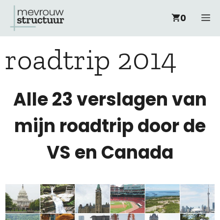
Ga
M
0
naar
roadtrip 2014
de
inhoud
Alle 23 verslagen van
mijn roadtrip door de
VS en Canada