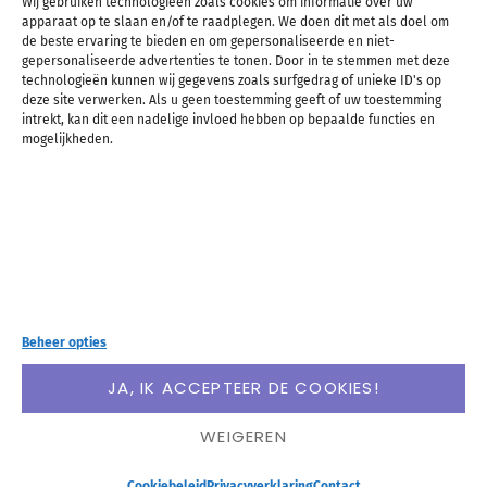
Wij gebruiken technologieën zoals cookies om informatie over uw
apparaat op te slaan en/of te raadplegen. We doen dit met als doel om
de beste ervaring te bieden en om gepersonaliseerde en niet-
gepersonaliseerde advertenties te tonen. Door in te stemmen met deze
technologieën kunnen wij gegevens zoals surfgedrag of unieke ID's op
deze site verwerken. Als u geen toestemming geeft of uw toestemming
intrekt, kan dit een nadelige invloed hebben op bepaalde functies en
mogelijkheden.
Boston!!!! Het volgende verslag van mijn reis door
de Verenigde Staten en Canada afgelopen zomer.
Heel veel Boston en… heel veel walvissen!
LEES VERDER
Beheer opties
Roadtrip #6: van Cape
JA, IK ACCEPTEER DE COOKIES!
Cod naar Boston
WEIGEREN
Cookiebeleid
Privacyverklaring
Contact