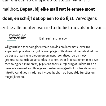
aan om een to do lijst op te stellen vanuit je
mailbox.
Bepaal bij elke mail wat je ermee moet
doen, en schrijf dat op een to do lijst.
Vervolgens
zet je alle punten van je to do lijst op volgorde van
hoe belangrijk ze zijn – en begin je met de eerste.
Beheer je privacy
Zo zorg je niet alleen dat je begint met de
Wij gebruiken technologieën zoals cookies om informatie over uw
apparaat op te slaan en/of te raadplegen. We doen dit met als doel om
belangrijkste dingen, maar houd je zelf ook
de beste ervaring te bieden en om gepersonaliseerde en niet-
gepersonaliseerde advertenties te tonen. Door in te stemmen met deze
controle en overzicht op alles wat je te doen staat
technologieën kunnen wij gegevens zoals surfgedrag of unieke ID's op
deze site verwerken. Als u geen toestemming geeft of uw toestemming
intrekt, kan dit een nadelige invloed hebben op bepaalde functies en
vanuit de mails die je ontvangen hebt.
mogelijkheden.
Wacht na je vakantie