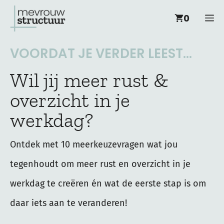
Ga
M
0
naar
de
VOORDAT JE VERDER LEEST...
inhoud
Wil jij meer rust &
overzicht in je
werkdag?
Ontdek met 10 meerkeuzevragen wat jou
tegenhoudt om meer rust en overzicht in je
werkdag te creëren én wat de eerste stap is om
daar iets aan te veranderen!