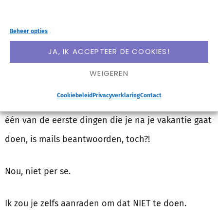
met mails versturen
Beheer opties
Als je tijdens je vakantie veel mails hebt
JA, IK ACCEPTEER DE COOKIES!
ontvangen, is de kans groot dat jij na je vakantie
WEIGEREN
veel mails gaat versturen.
Immers zullen veel van de
Cookiebeleid
Privacyverklaring
Contact
ontvangen mails een antwoord moeten krijgen.
Dus
één van de eerste dingen die je na je vakantie gaat
doen, is mails beantwoorden, toch?!
Nou, niet per se.
Ik zou je zelfs aanraden om dat NIET te doen.