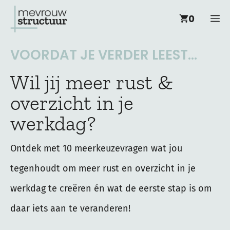
Ga
M
0
naar
de
VOORDAT JE VERDER LEEST...
inhoud
Wil jij meer rust &
overzicht in je
werkdag?
Ontdek met 10 meerkeuzevragen wat jou
tegenhoudt om meer rust en overzicht in je
werkdag te creëren én wat de eerste stap is om
daar iets aan te veranderen!