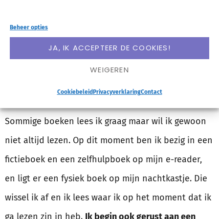
Beheer opties
VERPLICHT JEZELF NIET OM
JA, IK ACCEPTEER DE COOKIES!
BOEKEN ÉÉN VOOR ÉÉN TE LEZEN
WEIGEREN
Nog zo’n stomme regel: dat je maar 1 boek tegelijk
Cookiebeleid
Privacyverklaring
Contact
zou kunnen lezen. Dat doe ik dus écht niet.
Sommige boeken lees ik graag maar wil ik gewoon
niet altijd lezen. Op dit moment ben ik bezig in een
fictieboek en een zelfhulpboek op mijn e-reader,
en ligt er een fysiek boek op mijn nachtkastje. Die
wissel ik af en ik lees waar ik op het moment dat ik
ga lezen zin in heb.
Ik begin ook gerust aan een