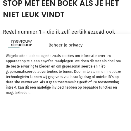
STOP MET EEN BOEK ALS JE HET
NIET LEUK VINDT
Regel nummer 1 – die ik zelf eerlijk gezegd ook
soms nog steeds lastig vind: stop als je het boek
Beheer je privacy
niet leuk vindt!
Het slaat nergens op dat je een
Wij gebruiken technologieën zoals cookies om informatie over uw
apparaat op te slaan en/of te raadplegen. We doen dit met als doel om
boek uitleest alleen maar omdat je er ooit aan
de beste ervaring te bieden en om gepersonaliseerde en niet-
gepersonaliseerde advertenties te tonen. Door in te stemmen met deze
begonnen bent.
Als het tegenvalt is dat heel
technologieën kunnen wij gegevens zoals surfgedrag of unieke ID's op
deze site verwerken. Als u geen toestemming geeft of uw toestemming
intrekt, kan dit een nadelige invloed hebben op bepaalde functies en
jammer, maar echt geen groot probleem. Sla het
mogelijkheden.
boek dicht, maak er iemand anders blij mee (wel
alleen als je denkt dat hij/zij een ander soort
boeken leuk vindt dan jij natuurlijk) of verkoop het.