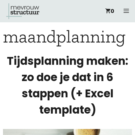
Ga
M
0
naar
maandplanning
de
inhoud
Tijdsplanning maken:
zo doe je dat in 6
stappen (+ Excel
template)