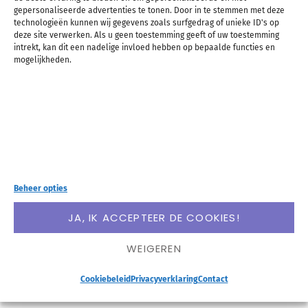
gepersonaliseerde advertenties te tonen. Door in te stemmen met deze
technologieën kunnen wij gegevens zoals surfgedrag of unieke ID's op
deze site verwerken. Als u geen toestemming geeft of uw toestemming
intrekt, kan dit een nadelige invloed hebben op bepaalde functies en
mogelijkheden.
Er zijn ontzettend veel manieren om een planning
Beheer opties
te maken en de ene manier is niet per se beter dan
JA, IK ACCEPTEER DE COOKIES!
de andere. Een planmethode kiezen is heel
WEIGEREN
persoonlijk. Het gaat vooral om 1) wat je zelf fijn
Cookiebeleid
Privacyverklaring
Contact
vindt en 2) wat je met je planning wilt bereiken.