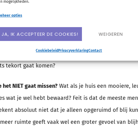
n mogelijkheden.
en hebt. Meer dan genoeg. Je weet ook best dat er miss
eheer opties
kan en iets weg doen – da’s nogal een verschil.
JA, IK ACCEPTEER DE COOKIES!
WEIGEREN
s weg te doen, krijg je een naar gevoel. Je hebt er toc
Cookiebeleid
Privacyverklaring
Contact
ssen? Wat als je het tóch nog nodig blijkt te hebben? 
ets tekort gaat komen?
e het NIET gaat missen?
Wat als je huis een mooiere, le
les wat je wel hebt bewaard? Feit is dat de meeste 
kent absoluut niet dat je alleen opgeruimd of blij kunt 
 meer ruimte geeft vaak wel een groter gevoel van blij