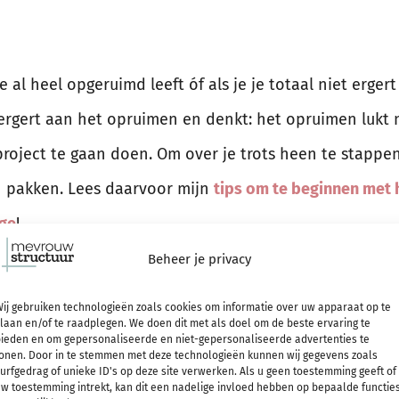
je al heel opgeruimd leeft óf als je je totaal niet erge
rgert aan het opruimen en denkt: het opruimen lukt ni
oject te gaan doen. Om over je trots heen te stappen
n pakken. Lees daarvoor mijn
tips om te beginnen met 
ge
!
Beheer je privacy
el in huis want Je durft 
ij gebruiken technologieën zoals cookies om informatie over uw apparaat op te
laan en/of te raadplegen. We doen dit met als doel om de beste ervaring te
ieden en om gepersonaliseerde en niet-gepersonaliseerde advertenties te
onen. Door in te stemmen met deze technologieën kunnen wij gegevens zoals
urfgedrag of unieke ID's op deze site verwerken. Als u geen toestemming geeft of
w toestemming intrekt, kan dit een nadelige invloed hebben op bepaalde functie