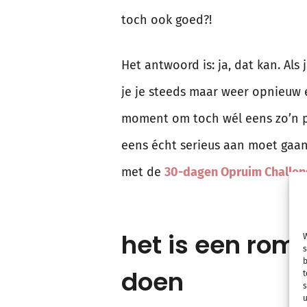
toch ook goed?!
Het antwoord is: ja, dat kan. Als 
je je steeds maar weer opnieuw e
moment om toch wél eens zo’n pr
eens écht serieus aan moet gaa
met de
30-dagen Opruim Challen
het is een romm
W
s
b
doen
t
s
u