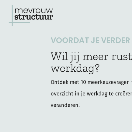
Ga
naar
de
VOORDAT JE VERDER L
inhoud
Wil jij meer rust
werkdag?
Ontdek met 10 meerkeuzevragen 
overzicht in je werkdag te creëre
veranderen!