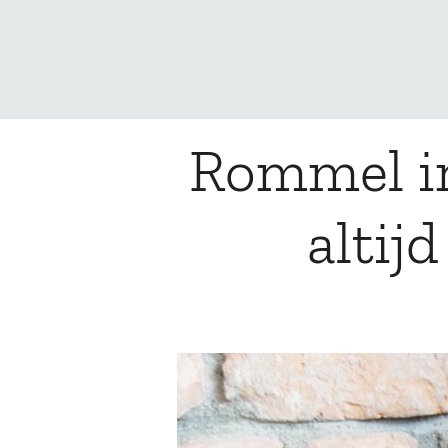
Rommel in
altij