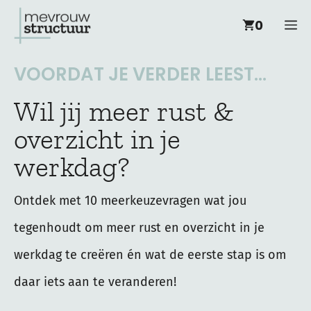
Ga
M
0
naar
de
VOORDAT JE VERDER LEEST...
inhoud
Wil jij meer rust &
overzicht in je
werkdag?
Ontdek met 10 meerkeuzevragen wat jou
tegenhoudt om meer rust en overzicht in je
werkdag te creëren én wat de eerste stap is om
daar iets aan te veranderen!