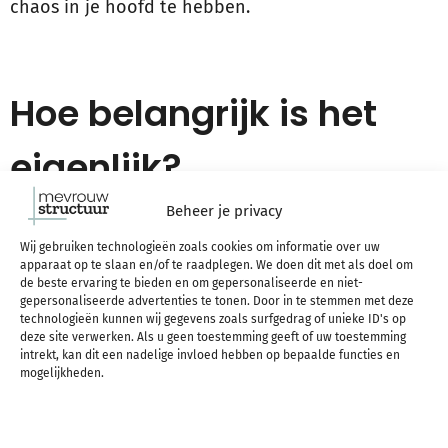
chaos in je hoofd te hebben.
Hoe belangrijk is het
eigenlijk?
Beheer je privacy
Er zijn ein-de-loos veel dingen die je kunt doen. Er
Wij gebruiken technologieën zoals cookies om informatie over uw
apparaat op te slaan en/of te raadplegen. We doen dit met als doel om
zijn ook ein-de-loos veel dingen waar je je druk
de beste ervaring te bieden en om gepersonaliseerde en niet-
gepersonaliseerde advertenties te tonen. Door in te stemmen met deze
over kan maken in je hoofd. Ik weet er alles van ;-).
technologieën kunnen wij gegevens zoals surfgedrag of unieke ID's op
deze site verwerken. Als u geen toestemming geeft of uw toestemming
Maar sommige dingen zijn simpelweg het niet waard
intrekt, kan dit een nadelige invloed hebben op bepaalde functies en
mogelijkheden.
om je gedachten en tijd aan te besteden.