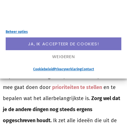
Hierboven las je al dat ik je aanraad om dingen los
te laten waar je geen invloed op hebt en waar je
niets mee wilt doen. Maar dan blijft er vast nog
Beheer opties
genoeg over. Maar je kunt niet alles tegelijk doen.
JA, IK ACCEPTEER DE COOKIES!
Sterker nog – ik raad je aan om
nooit te
WEIGEREN
multitasken
en dus maar één ding tegelijk te doen.
Cookiebeleid
Privacyverklaring
Contact
Bepaal van alle dingen in je hoofd waar je NU iets
mee gaat doen door
prioriteiten te stellen
en te
bepalen wat het allerbelangrijkste is.
Zorg wel dat
je de andere dingen nog steeds ergens
opgeschreven houdt.
Ik zet alle ideeën die uit de