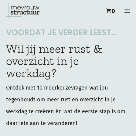
Ga
M
0
naar
de
VOORDAT JE VERDER LEEST...
inhoud
Wil jij meer rust &
overzicht in je
werkdag?
Ontdek met 10 meerkeuzevragen wat jou
tegenhoudt om meer rust en overzicht in je
werkdag te creëren én wat de eerste stap is om
daar iets aan te veranderen!