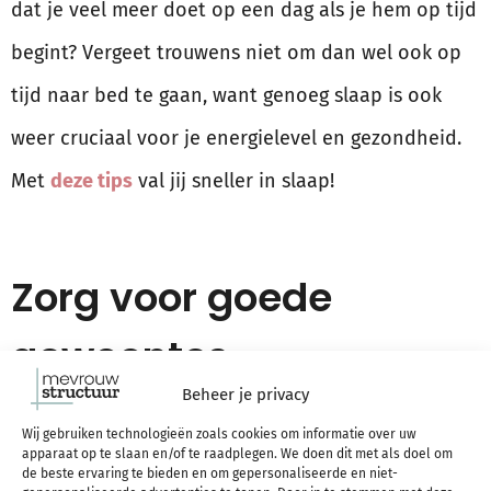
dat je veel meer doet op een dag als je hem op tijd
begint? Vergeet trouwens niet om dan wel ook op
tijd naar bed te gaan, want genoeg slaap is ook
weer cruciaal voor je energielevel en gezondheid.
Met
deze tips
val jij sneller in slaap!
Zorg voor goede
gewoontes
Beheer je privacy
Je doelen bereiken gaat zo veel makkelijker als
Wij gebruiken technologieën zoals cookies om informatie over uw
apparaat op te slaan en/of te raadplegen. We doen dit met als doel om
dingen over het algemeen goed gaan. Eigenlijk is
de beste ervaring te bieden en om gepersonaliseerde en niet-