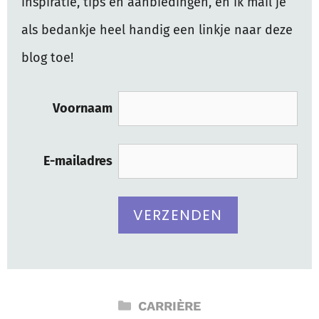
inspiratie, tips en aanbiedingen, en ik mail je
als bedankje heel handig een linkje naar deze
blog toe!
Voornaam
E-mailadres
CATEGORIEËN
CARRIÈRE