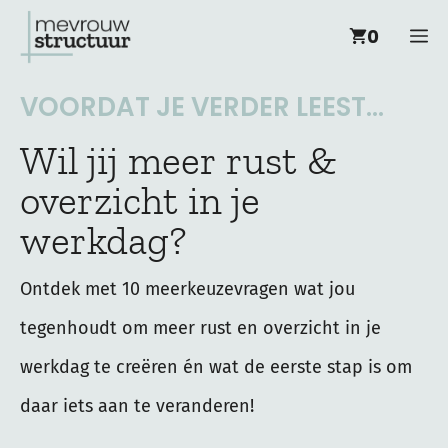
Ga
M
0
naar
de
VOORDAT JE VERDER LEEST...
inhoud
Wil jij meer rust &
overzicht in je
werkdag?
Ontdek met 10 meerkeuzevragen wat jou
tegenhoudt om meer rust en overzicht in je
werkdag te creëren én wat de eerste stap is om
daar iets aan te veranderen!