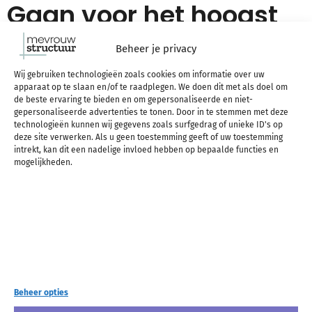
Gaan voor het hoogst
haalbare
Beheer je privacy
Wij gebruiken technologieën zoals cookies om informatie over uw
apparaat op te slaan en/of te raadplegen. We doen dit met als doel om
Als jij niet gelooft in wat je kan, zal je waarschijnlijk
de beste ervaring te bieden en om gepersonaliseerde en niet-
gepersonaliseerde advertenties te tonen. Door in te stemmen met deze
nooit gaan voor dat wat je écht leuk vindt.
technologieën kunnen wij gegevens zoals surfgedrag of unieke ID's op
deze site verwerken. Als u geen toestemming geeft of uw toestemming
intrekt, kan dit een nadelige invloed hebben op bepaalde functies en
Waarschijnlijk kies je de veilige weg. Maar met de
mogelijkheden.
positieve instelling dat het voor iedereen (ja ook
voor jou) mogelijk is om succesvol te worden op de
manier die zij willen, zolang je er maar in gelooft
en er iets voor doet, kom je een heel eind verder.
Het zijn de succesvolle mensen die altijd hebben
Beheer opties