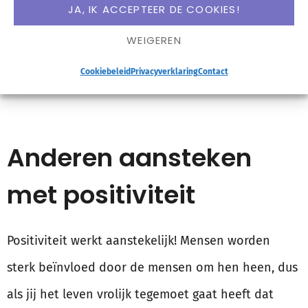
geloofd in dat wat ze wilden bereiken, die er altijd
JA, IK ACCEPTEER DE COOKIES!
hard voor hebben gewerkt en die anderen hebben
WEIGEREN
overtuigd van dat ze het kunnen. Everything is
Cookiebeleid
Privacyverklaring
Contact
possible, you just have to believe in it.
Anderen aansteken
met positiviteit
Positiviteit werkt aanstekelijk! Mensen worden
sterk beïnvloed door de mensen om hen heen, dus
als jij het leven vrolijk tegemoet gaat heeft dat