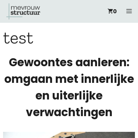
Ga
M
0
naar
test
de
inhoud
Gewoontes aanleren:
omgaan met innerlijke
en uiterlijke
verwachtingen