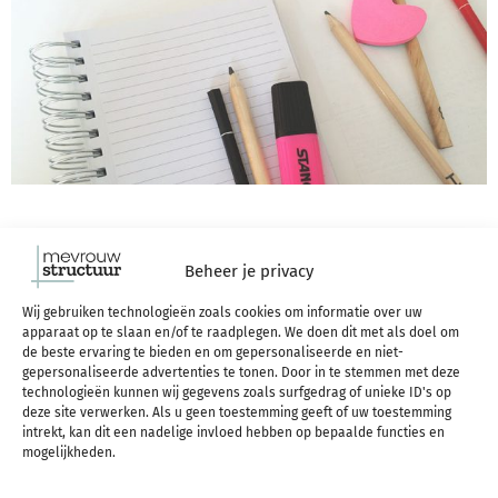
Je hebt vast wel eens van de woorden
introvert
en
Beheer je privacy
extravert
gehoord. Introverte mensen zijn op
Wij gebruiken technologieën zoals cookies om informatie over uw
apparaat op te slaan en/of te raadplegen. We doen dit met als doel om
zichzelf gericht en vinden het niet erg om alleen te
de beste ervaring te bieden en om gepersonaliseerde en niet-
gepersonaliseerde advertenties te tonen. Door in te stemmen met deze
zijn, terwijl extraverte mensen juist energie krijgen
technologieën kunnen wij gegevens zoals surfgedrag of unieke ID's op
deze site verwerken. Als u geen toestemming geeft of uw toestemming
door onder de mensen te zijn. Misschien heeft
intrekt, kan dit een nadelige invloed hebben op bepaalde functies en
mogelijkheden.
iemand wel eens tegen je gezegd dat je zo