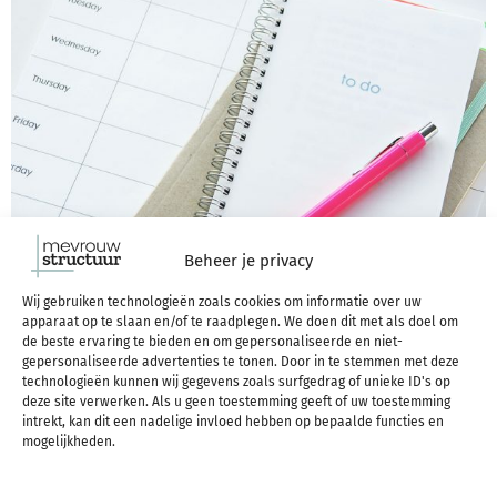
Beheer je privacy
Wij gebruiken technologieën zoals cookies om informatie over uw
Iets wat ik heel vaak hoor is:
het lukt me niet om me
apparaat op te slaan en/of te raadplegen. We doen dit met als doel om
de beste ervaring te bieden en om gepersonaliseerde en niet-
te houden aan mijn planning.
Ik maak wel een
gepersonaliseerde advertenties te tonen. Door in te stemmen met deze
technologieën kunnen wij gegevens zoals surfgedrag of unieke ID's op
planning, maar vervolgens dóe ik niet wat daar op
deze site verwerken. Als u geen toestemming geeft of uw toestemming
intrekt, kan dit een nadelige invloed hebben op bepaalde functies en
staat.
mogelijkheden.