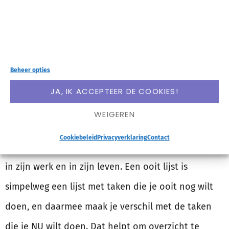
LEES VERDER
Wat een “ooit lijst” is
en waarom iedereen er
Beheer opties
JA, IK ACCEPTEER DE COOKIES!
een moet hebben
WEIGEREN
Cookiebeleid
Privacyverklaring
Contact
Wat mij betreft heeft iedereen een “ooit lijst” nodig
in zijn werk en in zijn leven. Een ooit lijst is
simpelweg een lijst met taken die je ooit nog wilt
doen, en daarmee maak je verschil met de taken
die je NU wilt doen. Dat helpt om overzicht te