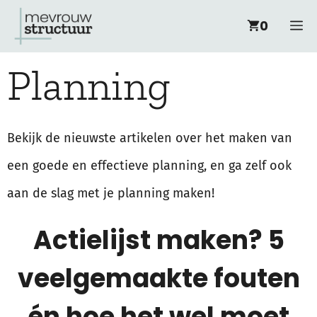
Ga
M
0
naar
Planning
de
inhoud
Bekijk de nieuwste artikelen over het maken van
een goede en effectieve planning, en ga zelf ook
aan de slag met je planning maken!
Actielijst maken? 5
veelgemaakte fouten
én hoe het wel moet