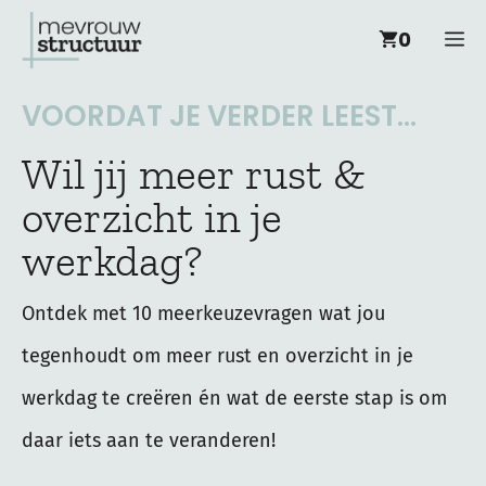
Ga
M
0
naar
de
VOORDAT JE VERDER LEEST...
inhoud
Wil jij meer rust &
overzicht in je
werkdag?
Ontdek met 10 meerkeuzevragen wat jou
tegenhoudt om meer rust en overzicht in je
werkdag te creëren én wat de eerste stap is om
daar iets aan te veranderen!