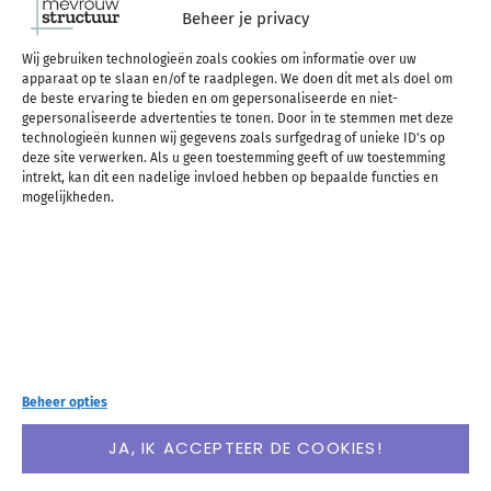
bureau
Beheer je privacy
Wij gebruiken technologieën zoals cookies om informatie over uw
apparaat op te slaan en/of te raadplegen. We doen dit met als doel om
Hoe minder er in je gezichtsveld ligt, hoe minder
de beste ervaring te bieden en om gepersonaliseerde en niet-
gepersonaliseerde advertenties te tonen. Door in te stemmen met deze
snel je afgeleid wordt. Zorg daarom voor een zo
technologieën kunnen wij gegevens zoals surfgedrag of unieke ID's op
deze site verwerken. Als u geen toestemming geeft of uw toestemming
opgeruimd mogelijk bureau.
intrekt, kan dit een nadelige invloed hebben op bepaalde functies en
mogelijkheden.
Stel een begintijd
Wil je nog even op Facebook kijken voor je begint?
Beheer opties
Nog even iets opruimen? Voor je het weet ben je
JA, IK ACCEPTEER DE COOKIES!
een uur verder. Spreek daarom met jezelf af op